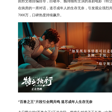
由邢文雄自编自导，白敬亭、魏翔领衔主演的喜剧电影《特立
在病房的一席对话，道尽成年人的生存无奈，引发观众强烈共
7000万，口碑热度持续飙升。
“
百兽之王
”
片段引全网共鸣 道尽成年人生存无奈