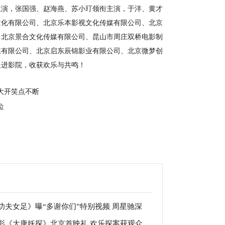
主演，张国强、赵海燕、苏小玎领衔主演，于洋、黄才
文化有限公司、北京乐本影视文化传媒有限公司、北京
，北京景合文化传媒有限公司、昆山市周庄双桥电影制
媒有限公司、北京启东辰锦影业有限公司、北京微梦创
走进影院，收获欢乐与共鸣！
大开笑点不断
C位
功夫女足》曝“多谢你们”特别视频 周星驰深
影《大唐妖探》北京首映礼 欢乐探案获观众
谢观众 岁月沉淀不灭初心