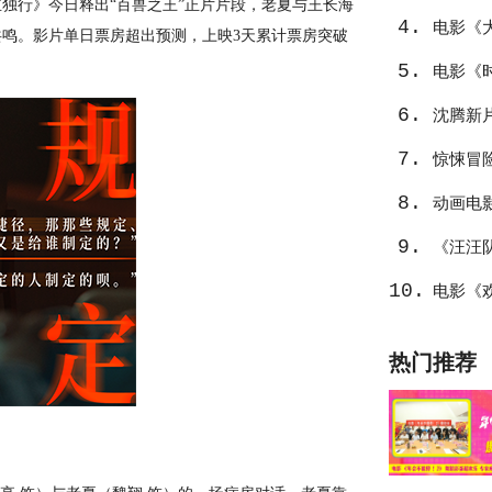
独行》今日释出“百兽之王”正片片段，老夏与王长海
4.
暑假
电影《
鸣。影片单日票房超出预测，上映3天累计票房突破
5.
电影《
6.
沈腾新
7.
温暖
惊悚冒
8.
动画电
9.
《汪汪
10.
选
电影《
中东
热门推荐