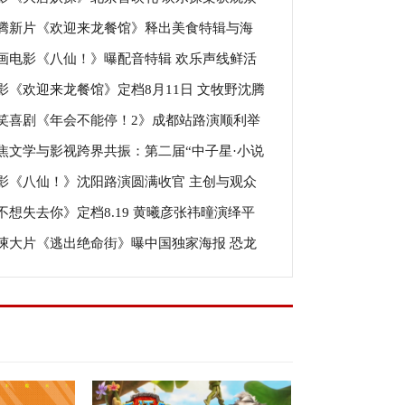
腾新片《欢迎来龙餐馆》释出美食特辑与海
：“夯！”
画电影《八仙！》曝配音特辑 欢乐声线鲜活
烟火气中见人情温暖
影《欢迎来龙餐馆》定档8月11日 文牧野沈腾
造凡人八仙群像
笑喜剧《年会不能停！2》成都站路演顺利举
明带中餐闯中东
焦文学与影视跨界共振：第二届“中子星·小说
张若昀白客爆笑整活走心输出
影《八仙！》沈阳路演圆满收官 主创与观众
影视改编价值潜力榜”在盐城揭晓
不想失去你》定档8.19 黄曦彦张祎曈演绎平
“东北特色”惊喜
悚大片《逃出绝命街》曝中国独家海报 恐龙
活里的光亮
紧逼压迫感拉满