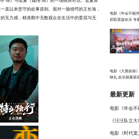
亭 饰）与老夏（魏翔 饰）的一场病房对话。老夏靠
海一直以来坚守的处事原则。面对一脸错愕的王长海，
电影《年会不能停
前的无力感，精准戳中无数观众在生活中的委屈与无
蹈彩蛋超欢乐 专
深度研讨收获满
电影《大唐妖探
映礼 欢乐探案获
赞：“夯！”
最新更新
电影《年会不
《汪汪队立大
超欢乐 专家
电影《时代宠儿
式上映！来电
满