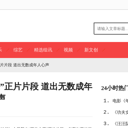
乐
综艺
精选组讯
视频
新文创
正片片段 道出无数成年人心声
”正片片段 道出无数成年
24小时热
声
1.
电影《
2.
获满满
《功夫
3.
淀不灭
《汪汪