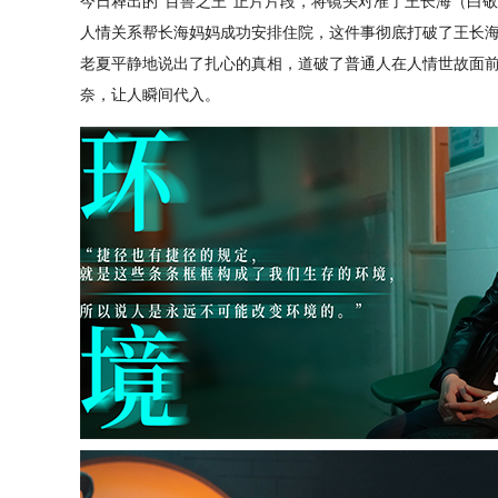
今日释出的“百兽之王”正片片段，将镜头对准了王长海（白敬
人情关系帮长海妈妈成功安排住院，这件事彻底打破了王长
老夏平静地说出了扎心的真相，道破了普通人在人情世故面
奈，让人瞬间代入。