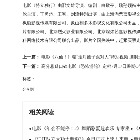
电影《特立独行》由邢文雄导演、编剧，白敬亭、魏翔领衔
伦主演，丁勇岱、王智、刘流特别出演，由上海淘票票影视
枫硕影视传媒有限公司、象山栩多木影视文化有限公司出品
片有限公司、北京烈火影业有限公司、北京煌炜艺嘉影视传
科网络技术有限公司联合出品。影片全国热映中，赶紧买票
上一篇：
电影《八仙！》曝“走对圈子跟对人”特别视频 脑洞
下一篇：
高分悬疑口碑电影《恐怖游轮》定档7月17日暑期
标签：
分享到
相关阅读
电影《年会不能停！2》舞蹈彩蛋超欢乐 专家座
《
●
●
《汪汪队立大功大电影3》今日正式上映！来电
电
谈会深度研讨收获满满
情致
●
●