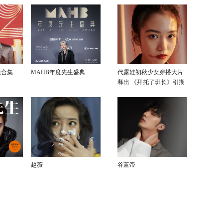
毯合集
MAHB年度先生盛典
代露娃初秋少女穿搭大片
释出 《拜托了班长》引期
待
赵薇
谷蓝帝