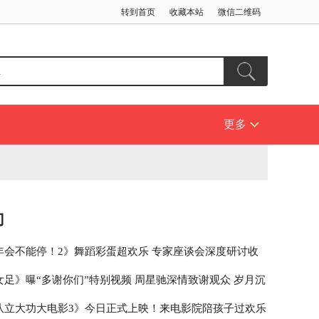
转到首页
收藏本站
微信二维码
更多
门
年会不能停！2》舞蹈彩蛋超欢乐 专家座谈会深度研讨收
女足》曝“多谢你们”特别视频 周星驰深情致谢观众 岁月沉
初心
队立大功大电影3》今日正式上映！来电影院陪孩子过欢乐