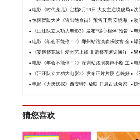
电影《时代宠儿》定档8月29日 大女主逆境破局
沈
影院陪孩子过欢乐暑假
盛赞
●
●
惊悚冒险大片《逃出绝命街》预售开启 安妮海
动
诠释爱与宽恕
报 
●
●
《汪汪队立大功大电影3》发布“暖心相伴”预告
电
瑟薇直面恐龙围猎
塑
●
●
电影《年会不能停！2》郑州站路演欢乐收官 全
爆
暑假亲子观影首选
蒋奇
●
●
《宴遇簪花缘》爱奇艺上线 非遗簪花邂逅海洋
聚
场爆笑不停共鸣不止
行 
●
●
电影《年会不能停！2》深圳站路演笑声不断 主
电
美食
月报
●
●
《汪汪队立大功大电影3》发布正片片段 点映好
《
创解读分享更多幕后创作
互赠
●
●
电影《大唐妖探》西安特别放映 开启古城合家
惊
评如潮线下人气爆棚
凡生
●
●
欢奇幻冒险！
步步
猜您喜欢