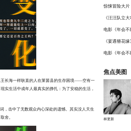
惊悚冒险大片
女主逆境破局
假
《汪汪队立大
开启 安妮海
电影《年会不
心相伴”预告
《宴遇簪花缘
演欢乐收官 
电影《年会不
花邂逅海洋美
演笑声不断 
焦点美图
创作
像王长海一样耿直的人在莱茵县的生存困境——空有一
出现实生活中成年人最真实的挣扎：为了安稳的生活，
台词，击中了无数观众内心深处的遗憾。其实没人天生
出取舍。
林更新