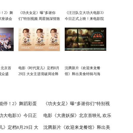
！2》舞
《功夫女足》曝“多谢你
《汪汪队立大功大电影3》
家座谈会
们”特别视频 周星驰深情致
今日正式上映！来电影院
满
谢观众 岁月沉淀不灭初心
陪孩子过欢乐暑假
》北京首
电影《时代宠儿》定档8月
沈腾新片《欢迎来龙餐
观众盛
29日 大女主逆境破局诠释
馆》释出美食特辑与海
爱与宽恕
报 烟火气中见人情温暖
能停！2》舞蹈彩蛋
《功夫女足》曝“多谢你们”特别视
功大电影3》今日正
电影《大唐妖探》北京首映礼 欢乐
座谈会深度研讨收获满
频 周星驰深情致谢观众 岁月沉淀
》定档8月29日 大
沈腾新片《欢迎来龙餐馆》释出美
影院陪孩子过欢乐暑
探案获观众盛赞：“夯！”
不灭初心