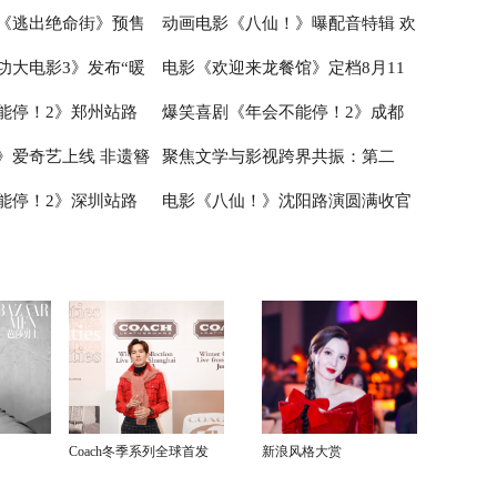
《逃出绝命街》预售
动画电影《八仙！》曝配音特辑 欢
诠释爱与宽恕
食特辑与海报 烟火气中见人情温暖
功大电影3》发布“暖
电影《欢迎来龙餐馆》定档8月11
瑟薇直面恐龙围猎
乐声线鲜活塑造凡人八仙群像
能停！2》郑州站路
爆笑喜剧《年会不能停！2》成都
 暑假亲子观影首选
日 文牧野沈腾蒋奇明带中餐闯中东
》爱奇艺上线 非遗簪
聚焦文学与影视跨界共振：第二
全场爆笑不停共鸣不止
站路演顺利举行 张若昀白客爆笑整
能停！2》深圳站路
电影《八仙！》沈阳路演圆满收官
食
届“中子星·小说月报影视改编价值
活走心输出
主创解读分享更多幕后
主创与观众互赠“东北特色”惊喜
潜力榜”在盐城揭晓
Coach冬季系列全球首发
新浪风格大赏