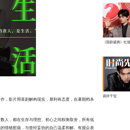
《国剧盛典》红
易烊千玺
力作，影片用喜剧解构现实，犀利有态度，在暑期档杀
多数人，都在生存与理想、初心之间权衡取舍，所有低
满的情绪慰藉，与曾经妥协的自己温柔和解。有观众表