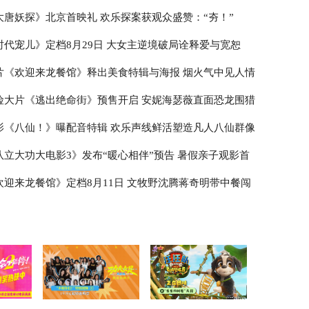
大唐妖探》北京首映礼 欢乐探案获观众盛赞：“夯！”
时代宠儿》定档8月29日 大女主逆境破局诠释爱与宽恕
片《欢迎来龙餐馆》释出美食特辑与海报 烟火气中见人情
险大片《逃出绝命街》预售开启 安妮海瑟薇直面恐龙围猎
影《八仙！》曝配音特辑 欢乐声线鲜活塑造凡人八仙群像
队立大功大电影3》发布“暖心相伴”预告 暑假亲子观影首
欢迎来龙餐馆》定档8月11日 文牧野沈腾蒋奇明带中餐闯