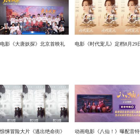
电影《大唐妖探》北京首映礼
电影《时代宠儿》定档8月29
欢乐探案获观众盛赞：“夯！”
大女主逆境破局诠释爱与宽恕
惊悚冒险大片《逃出绝命街》
动画电影《八仙！》曝配音特