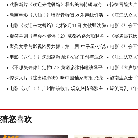
沈腾新片《欢迎来龙餐馆》释出美食特辑与海
惊悚冒险大片
盛赞：“夯！”
诠释爱与宽恕
●
●
动画电影《八仙！》曝配音特辑 欢乐声线鲜活
《汪汪队立大
报 烟火气中见人情温暖
瑟薇直面恐龙
●
●
电影《欢迎来龙餐馆》定档8月11日 文牧野沈腾
电影《年会不
塑造凡人八仙群像
暑假亲子观影
●
●
爆笑喜剧《年会不能停！2》成都站路演顺利举
《宴遇簪花缘
蒋奇明带中餐闯中东
场爆笑不停共
●
●
聚焦文学与影视跨界共振：第二届“中子星·小说
电影《年会不
行 张若昀白客爆笑整活走心输出
美食
●
●
电影《八仙！》沈阳路演圆满收官 主创与观众
《汪汪队立大
月报影视改编价值潜力榜”在盐城揭晓
创解读分享更
●
●
《不想失去你》定档8.19 黄曦彦张祎曈演绎平
电影《大唐妖
互赠“东北特色”惊喜
评如潮线下人
●
●
惊悚大片《逃出绝命街》曝中国独家海报 恐龙
施南生女士「南
凡生活里的光亮
欢奇幻冒险！
●
●
电影《八仙！》广州路演收官 观众热情高涨主
爆笑喜剧《年
步步紧逼压迫感拉满
思会今早举行
●
●
创收获“粤”式惊喜
成 花式整活走
猜您喜欢