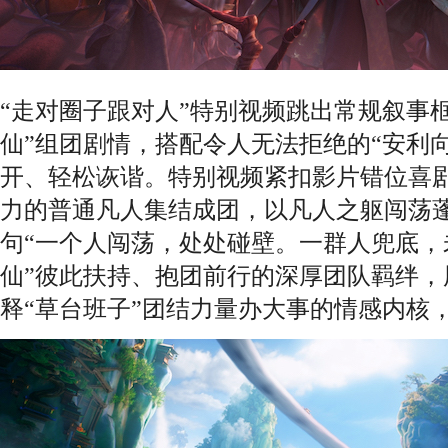
“走对圈子跟对人”特别视频跳出常规叙事
仙”组团剧情，搭配令人无法拒绝的“安利
开、轻松诙谐。特别视频紧扣影片错位喜
力的普通凡人集结成团，以凡人之躯闯荡
句“一个人闯荡，处处碰壁。一群人兜底，
仙”彼此扶持、抱团前行的深厚团队羁绊，
释“草台班子”团结力量办大事的情感内核