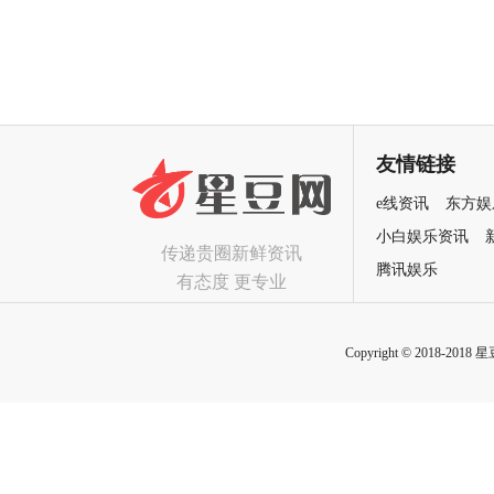
预售开启 安妮海瑟薇直面恐龙
辑 欢乐声线鲜活塑造凡人八
围猎
群像
友情链接
e线资讯
东方娱
小白娱乐资讯
传递贵圈新鲜资讯
腾讯娱乐
有态度 更专业
Copyright © 2018-2018 