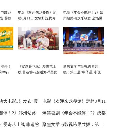
电影3》
电影《欢迎来龙餐馆》定
电影《年会不能停！2》郑
告 暑假
档8月11日 文牧野沈腾蒋
州站路演欢乐收官 全场爆
奇明带中餐闯中东
笑不停共鸣不止
不能停！
《宴遇簪花缘》爱奇艺上
聚焦文学与影视跨界共
利举行
线 非遗簪花邂逅海洋美食
振：第二届“中子星·小说
整活走心
月报影视改编价值潜力
榜”在盐城揭晓
功大电影3》发布“暖
电影《欢迎来龙餐馆》定档8月11
能停！2》郑州站路
爆笑喜剧《年会不能停！2》成都
 暑假亲子观影首选
日 文牧野沈腾蒋奇明带中餐闯中东
》爱奇艺上线 非遗簪
聚焦文学与影视跨界共振：第二
全场爆笑不停共鸣不止
站路演顺利举行 张若昀白客爆笑整