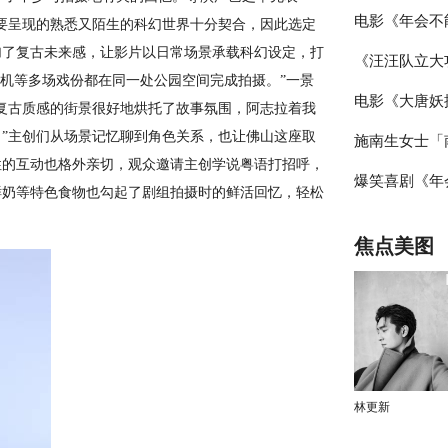
电影《年会不
花邂逅海洋美
要呈现的熟悉又陌生的科幻世界十分契合，因此选定
加了复古未来感，让影片以日常场景承载科幻设定，打
《汪汪队立大
演笑声不断 
戏机等多场戏份都在同一处公园空间完成拍摄。”一景
电影《大唐妖
片片段 点映
创作
复古质感的街景很好地烘托了故事氛围，阿志拉着我
”主创们从场景记忆聊到角色关系，也让佛山这座取
施南生女士「南
启古城合家欢
性的互动也格外亲切，观众邀请主创学说粤语打招呼，
爆笑喜剧《年
NANSUN」
鲜奶等特色食物也勾起了剧组拍摄时的鲜活回忆，轻松
站路演圆满完
焦点美图
有笑有料
林更新