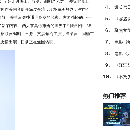
见”分享会走进佛山。导演、编剧严艺之，领衔主演王
4.
不止
爆笑喜
后创作等内容展开深度交流，现场氛围热烈，掌声不
怀疑，并执着寻找通往答案的线索。古灵精怪的小一
5.
笑整活
《宴遇
了新的方向。两人在真假难辨的世界中相遇相伴、彼
6.
聚焦文
吴楠联合编剧，王源、文淇领衔主演，温茉言、闫楠主
7.
城友情出演，目前正在全国热映。
值潜力
电影《
8.
幕后创
电影《
9.
喜
《汪汪
10.
爆棚
《不想
热门推荐