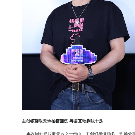
主创畅聊取景地拍摄回忆 粤语互动趣味十足
再次回到影片取景地之一佛山，主创们感慨颇多，现场分享