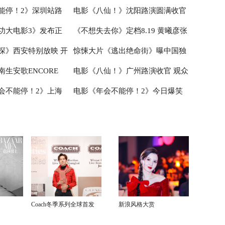
能停！2》深圳站路
电影《八仙！》沈阳路演圆满收官
食
届“中子星·小说月报影视改编价值
活走心输出
功大电影3》发布正
《不想失去你》定档8.19 黄曦彦张
主创解读分享更多幕后
主创与观众互赠“东北特色”惊喜
潜力榜”在盐城揭晓
探》西安特别放映 开
惊悚大片《逃出绝命街》曝中国独
好评如潮线下人气爆棚
祎曈演绎平凡生活里的光亮
生安歌ENCORE
电影《八仙！》广州路演收官 观众
奇幻冒险！
家海报 恐龙步步紧逼压迫感拉满
会不能停！2》上海
电影《年会不能停！2》今日爆笑
追思会今早举行
热情高涨主创收获“粤”式惊喜
成 花式整活走心互动
上映 杭州站路演抽象整活不能停
Coach冬季系列全球首发
新浪风格大赏