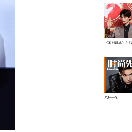
《国剧盛典》红
易烊千玺