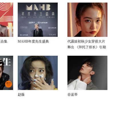
毯合集
MAHB年度先生盛典
代露娃初秋少女穿搭大片
释出 《拜托了班长》引期
待
赵薇
谷蓝帝