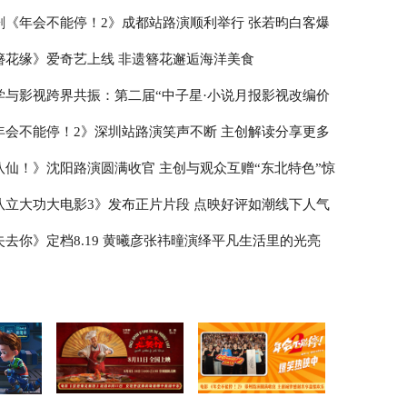
剧《年会不能停！2》成都站路演顺利举行 张若昀白客爆
走心输出
簪花缘》爱奇艺上线 非遗簪花邂逅海洋美食
学与影视跨界共振：第二届“中子星·小说月报影视改编价
榜”在盐城揭晓
年会不能停！2》深圳站路演笑声不断 主创解读分享更多
作
八仙！》沈阳路演圆满收官 主创与观众互赠“东北特色”惊
队立大功大电影3》发布正片片段 点映好评如潮线下人气
失去你》定档8.19 黄曦彦张祎曈演绎平凡生活里的光亮