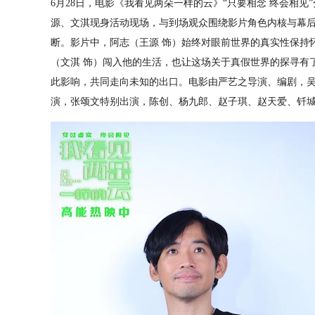
6月28日，电影《我看见两朵一样的云》“只要相念 终会相
源、文淇现身活动现场，与到场观众围绕影片角色内核与幕
断。影片中，阿志（王源 饰）始终对眼前世界的真实性保持
（文淇 饰）闯入他的生活，也让这场关于真假世界的探寻有
此影响，共同走向未知的出口。电影由严艺之导演、编剧，
演，张颂文特别出演，陈创、杨九郎、赵子琪、赵天爱、钎