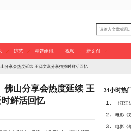
乐
综艺
精选组讯
视频
新文创
山分享会热度延续 王源文淇分享拍摄时鲜活回忆
》佛山分享会热度延续 王
24小时热
摄时鲜活回忆
1.
《汪汪
2.
选
电影《
3.
中东
电影《