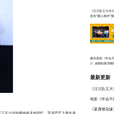
《汪汪队立大功大
发布“暖心相伴”预
亲子观影首选
爆笑喜剧《年会
2》成都站路演顺
张若昀白客爆笑
输出
最新更新
《汪汪队立大
电影《年会不
心相伴”预告
《宴遇簪花缘
演欢乐收官 
了不少与拍摄地有关的回忆。导演严艺之率先表