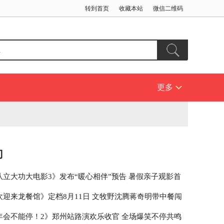
转到首页
收藏本站
微信二维码
更多
门
队立大功大电影3》发布“暖心相伴”预告 暑假亲子观影首
欢迎来龙餐馆》定档8月11日 文牧野沈腾蒋奇明带中餐闯
年会不能停！2》郑州站路演欢乐收官 全场爆笑不停共鸣