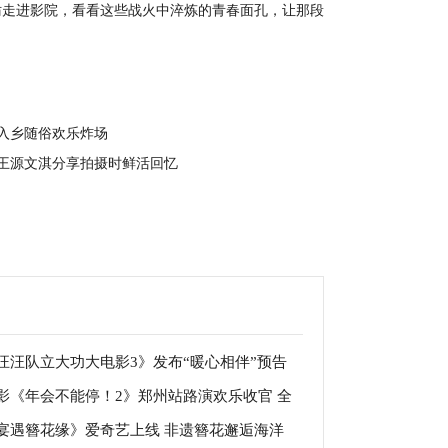
妨走进影院，看看这些战火中淬炼的青春面孔，让那段
入乡随俗欢乐炸场
王源文淇分享拍摄时鲜活回忆
汪汪队立大功大电影3》发布“暖心相伴”预告
影《年会不能停！2》郑州站路演欢乐收官 全
亲子观影首选
宴遇簪花缘》爱奇艺上线 非遗簪花邂逅海洋
笑不停共鸣不止