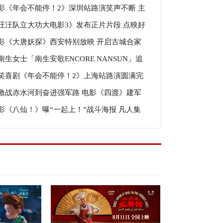
影《年会不能停！2》深圳站路演笑声不断 主
汪汪队立大功大电影3》发布正片片段 点映好
读分享更多幕后创作
影《大唐妖探》西安特别放映 开启古城合家
如潮线下人气爆棚
南生女士「南生安歌ENCORE NANSUN」追
幻冒险！
笑喜剧《年会不能停！2》上海站路演圆满完
今早举行
激战赤水河到奋进强军路 电影《四渡》建军
花式整活走心互动有笑有料
影《八仙！》曝“一起上！”战斗海报 凡人集
周年之际感动观众
共赴终极决战