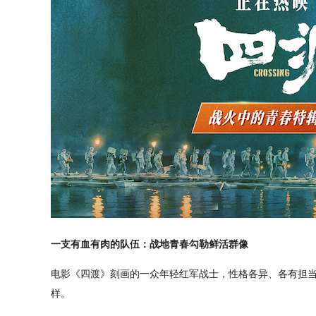
一支有血有肉的队伍
：战地青春勾勒鲜活群像
电影《四渡》刻画的一众年轻红军战士，性格各异、各有担当
样。