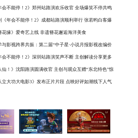
年会不能停！2》郑州站路演欢乐收官 全场爆笑不停共鸣
剧《年会不能停！2》成都站路演顺利举行 张若昀白客爆
走心输出
簪花缘》爱奇艺上线 非遗簪花邂逅海洋美食
学与影视跨界共振：第二届“中子星·小说月报影视改编价
榜”在盐城揭晓
年会不能停！2》深圳站路演笑声不断 主创解读分享更多
作
八仙！》沈阳路演圆满收官 主创与观众互赠“东北特色”惊
队立大功大电影3》发布正片片段 点映好评如潮线下人气