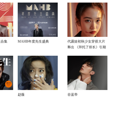
毯合集
MAHB年度先生盛典
代露娃初秋少女穿搭大片
释出 《拜托了班长》引期
待
赵薇
谷蓝帝