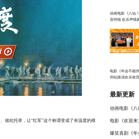
动画电影《八仙
音特辑 欢乐声线
凡人八仙群像
电影《年会不能停
州站路演欢乐收官
笑不停共鸣不止
最新更新
动画电影《八
、彼此托举，让“红军”这个称谓变成了有温度的模
电影《欢迎来
乐声线鲜活塑
爆笑喜剧《年
日 文牧野沈