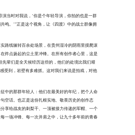
导演当时对我说，‘你是个年轻导演，你拍的也是一群
共鸣。’”正是这个视角，让《四渡》中的战士群像拥
真实路线辗转百余处场景，在贵州湿冷的阴雨里摸爬滚
，在炸点扬起的尘土里冲锋。在所有创作者心里，这是
但先辈们是全天候经历这些的，他们的处境比我们艰
才感受到，岩壁有多难抓。这对我们来说是拍戏，对他
长征中的那群年轻人：他们在最美好的年纪，把个人命
一句空话。也正是这份扎根实地、敬畏历史的创作态
颗分享给战友的刺梨干、一顶被接力传递的军帽、一个
在每一场冲锋、每一次并肩之中，让九十多年前的青春