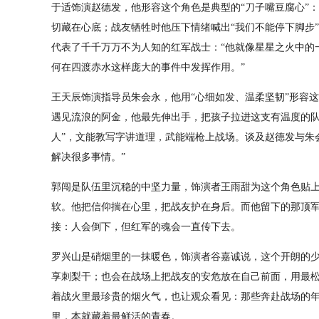
于适饰演赵德发，他形容这个角色是典型的“刀子嘴豆腐心”
切藏在心底；战友牺牲时他压下情绪喊出“我们不能停下脚步
代表了千千万万不为人知的红军战士：“他就像星星之火中的
何在四渡赤水这样庞大的事件中发挥作用。”
王天辰饰演指导员朱会永，他用“心细如发、温柔坚韧”形容
遇见流浪的阿金，他最先伸出手，把孩子拉进这支有温度的队
人”，文能教写字讲道理，武能端枪上战场。谈及赵德发与朱
解决很多事情。”
郭闯是队伍里沉稳的中坚力量，饰演者王雨甜为这个角色贴上
软。他把信仰揣在心里，把战友护在身后。而他留下的那顶
接：人会倒下，但红军的魂会一直传下去。
罗兴山是硝烟里的一抹暖色，饰演者谷嘉诚说，这个开朗的少
享刺梨干；也会在战场上把战友的安危放在自己前面，用最
着战火里最珍贵的烟火气，也让观众看见：那些奔赴战场的
里，本就藏着最鲜活的青春。