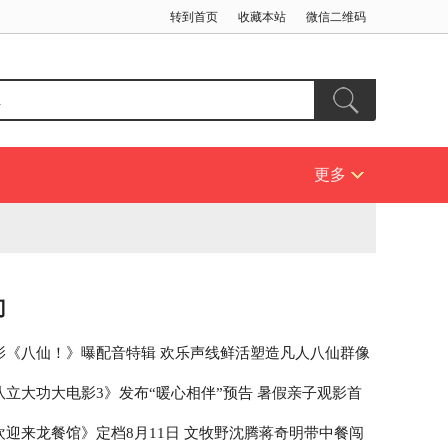
转到首页
收藏本站
微信二维码
更多
门
影《八仙！》曝配音特辑 欢乐声线鲜活塑造凡人八仙群像
队立大功大电影3》发布“暖心相伴”预告 暑假亲子观影首
欢迎来龙餐馆》定档8月11日 文牧野沈腾蒋奇明带中餐闯