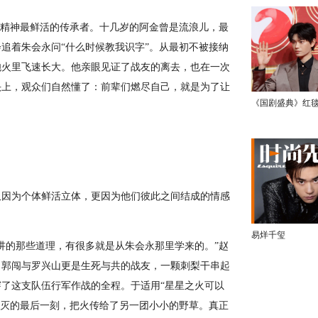
军精神最鲜活的传承者。十几岁的阿金曾是流浪儿，最
追着朱会永问“什么时候教我识字”。从最初不被接纳
炮火里飞速长大。他亲眼见证了战友的离去，也在一次
头上，观众们自然懂了：前辈们燃尽自己，就是为了让
《国剧盛典》红
仅因为个体鲜活立体，更因为他们彼此之间结成的情感
。
易烊千玺
讲的那些道理，有很多就是从朱会永那里学来的。”赵
，郭闯与罗兴山更是生死与共的战友，一颗刺梨干串起
了这支队伍行军作战的全程。于适用“星星之火可以
熄灭的最后一刻，把火传给了另一团小小的野草。真正