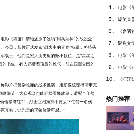
4.
中东
电影《
5.
不止
爆笑喜
6.
笑整活
《宴遇
电影《四渡》清晰还原了这场“用兵如神”的战役全
7.
聚焦文
。今日，影片正式发布“战火中的青春”特辑，将镜头
8.
值潜力
电影《
军战士。他们是宏大历史里的微小颗粒，是“星星之
戎的书生，有人还带着孩童的稚气，却在四面合围的
9.
幕后创
电影《
10.
喜
《汪汪
众称影片把复杂难懂的战术推演，用影像梳理得清晰完
爆棚
战略细节，大众观众也能轻松看懂故事，适配全年龄
热门推荐
姓偷偷接济红军，战士互相搀扶不肯丢下任何一名伤
原真实，让先辈的形象鲜活可感。”