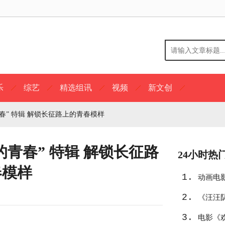
乐
综艺
精选组讯
视频
新文创
春” 特辑 解锁长征路上的青春模样
的青春” 特辑 解锁长征路
24小时热
春模样
1.
动画电
2.
《汪汪
3.
选
电影《