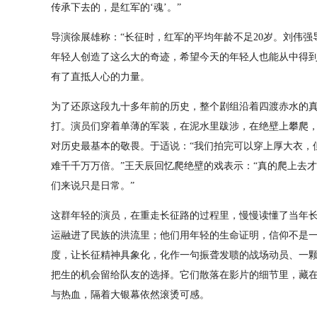
传承下去的，是红军的‘魂’。”
导演徐展雄称：“长征时，红军的平均年龄不足20岁。刘伟强
年轻人创造了这么大的奇迹，希望今天的年轻人也能从中得到
有了直抵人心的力量。
为了还原这段九十多年前的历史，整个剧组沿着四渡赤水的
打。演员们穿着单薄的军装，在泥水里跋涉，在绝壁上攀爬
对历史最基本的敬畏。于适说：“我们拍完可以穿上厚大衣，
难千千万万倍。”王天辰回忆爬绝壁的戏表示：“真的爬上去
们来说只是日常。”
这群年轻的演员，在重走长征路的过程里，慢慢读懂了当年
运融进了民族的洪流里；他们用年轻的生命证明，信仰不是
度，让长征精神具象化，化作一句振聋发聩的战场动员、一
把生的机会留给队友的选择。它们散落在影片的细节里，藏
与热血，隔着大银幕依然滚烫可感。