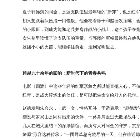
夏子轩饰演的阿金，是这支队伍里最年轻的“新芽”，也是红
初只想跟着队伍混一口饱饭。他会梗着脖子和赵德发顶嘴，会
的小跟班，到成为能和老兵并肩作战的小战士，这个孩子在
次告别里读懂了这支队伍的重量。当郭闯的军帽最终戴在他
这团小小的火苗，能继续往前走，走到光明里去。
跨越九十余年的回响：新时代下的青春共鸣
电影《四渡》中这些年轻的红军形象之所以能直抵人心，不
纽带，是战火淬炼出的信任，是可以把生命交给对方的托付
赵德发和朱会永，一武一文，性格互补，于适表示：“赵德发
德发与罗兴山是同村出来的伙伴，一路并肩走过无数场战斗
几人在炮火里结下的深厚情谊。而所有人对阿金的守护，贯穿
燎原”形容这种传承：“一团野草总有烧尽的一天，但在临近