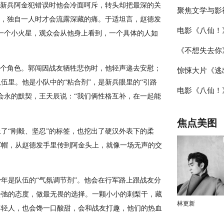
：新兵阿金犯错误时他会冷面呵斥，转头却把最深的关
聚焦文学与影
站路演顺利举
”，独自一人时才会流露深藏的痛。于适坦言，赵德发
电影《八仙！
届“中子星·
活走心输出
一个小火星，观众会从他身上看到，一个具体的人如
《不想失去你》
主创与观众互
潜力榜”在盐
这个角色。郭闯因战友牺牲悲伤时，他轻声递去安慰；
惊悚大片《逃
祎曈演绎平凡
伍里。他是小队中的“粘合剂”，是新兵眼里的“引路
电影《八仙！
家海报 恐龙
会永的默契，王天辰说：“我们俩性格互补，在一起能
热情高涨主创
焦点美图
了“刚毅、坚忍”的标签，也挖出了硬汉外表下的柔
军帽，从赵德发手里传到阿金头上，就像一场无声的交
年是队伍的“气氛调节剂”。他会在行军路上跟战友分
松弛的态度，做最无畏的选择。一颗小小的刺梨干，藏
林更新
年轻人，也会馋一口酸甜，会和战友打趣，他们的热血