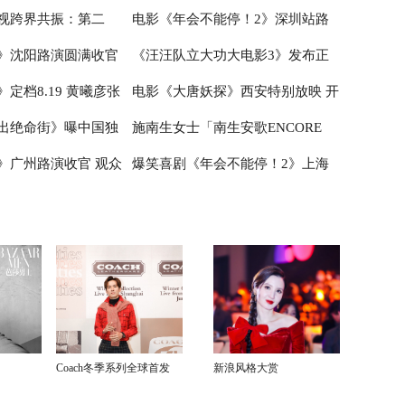
视跨界共振：第二
电影《年会不能停！2》深圳站路
行 张若昀白客爆笑整
花邂逅海洋美食
》沈阳路演圆满收官
《汪汪队立大功大电影3》发布正
小说月报影视改编价值
演笑声不断 主创解读分享更多幕后
定档8.19 黄曦彦张
电影《大唐妖探》西安特别放映 开
赠“东北特色”惊喜
片片段 点映好评如潮线下人气爆棚
城揭晓
创作
出绝命街》曝中国独
施南生女士「南生安歌ENCORE
生活里的光亮
启古城合家欢奇幻冒险！
》广州路演收官 观众
爆笑喜剧《年会不能停！2》上海
步步紧逼压迫感拉满
NANSUN」追思会今早举行
收获“粤”式惊喜
站路演圆满完成 花式整活走心互动
有笑有料
Coach冬季系列全球首发
新浪风格大赏