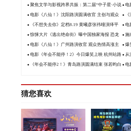
聚焦文学与影视跨界共振：第二届“中子星·小说
电
行 张若昀白客爆笑整活走心输出
美食
●
●
电影《八仙！》沈阳路演圆满收官 主创与观众
《
月报影视改编价值潜力榜”在盐城揭晓
创解
●
●
《不想失去你》定档8.19 黄曦彦张祎曈演绎平
电
互赠“东北特色”惊喜
评
●
●
惊悚大片《逃出绝命街》曝中国独家海报 恐龙
施
凡生活里的光亮
欢奇
●
●
电影《八仙！》广州路演收官 观众热情高涨主
爆
步步紧逼压迫感拉满
思会
●
●
电影《年会不能停！2》今日爆笑上映 杭州站路
从
创收获“粤”式惊喜
成 
●
●
《年会不能停2！》青岛路演圆满结束 张若昀白
电
演抽象整活不能停
99
●
●
客大鹏田雨笑梗包袱接连不断
结
猜您喜欢