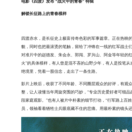
电影
《四渡》发布 “战火中的青春” 特辑
解锁长征路上的青春模样
四渡赤水，是长征史上极富传奇色彩的军事篇章。正在热映的
貌，同时也把最滚烫的笔触，留给了冲锋在一线的红军战士们
对准片中的赵德发、朱会永、郭闯、罗兴山、阿金等年轻的红
火”的具体模样，有人曾是混不吝的山野少年，有人是投笔从
绝境里，凭着一股信念，走出了一条生路。
影片上映后，收获了不同年龄、不同圈层观众的好评，有观
整，让人读懂当年周旋突围的巧妙，“专业历史爱好者可细品
段家庭观影。”也有人被片中朴素的细节打动，“行军路上百
员，领袖看着牺牲士兵眼底藏不住的悲痛。用最朴素的镜头还