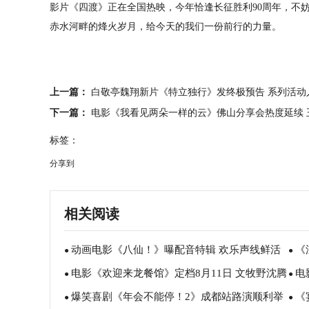
影片《四渡》正在全国热映，今年恰逢长征胜利90周年，不
赤水河畔的烽火岁月，给今天的我们一份前行的力量。
上一篇：
白敬亭魏翔新片《特立独行》发终极预告 系列活动
下一篇：
电影《我看见两朵一样的云》佛山分享会热度延续 
标签：
分享到
相关阅读
动画电影《八仙！》曝配音特辑 欢乐声线鲜活
《
●
●
电影《欢迎来龙餐馆》定档8月11日 文牧野沈腾
电
塑造凡人八仙群像
暑假
●
●
爆笑喜剧《年会不能停！2》成都站路演顺利举
《
蒋奇明带中餐闯中东
场爆
●
●