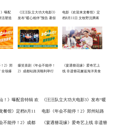
！》曝配
《汪汪队立大功大电影3》
电影《欢迎来龙餐馆》定
鲜活塑造
发布“暖心相伴”预告 暑假
档8月11日 文牧野沈腾蒋
亲子观影首选
奇明带中餐闯中东
！2》郑
爆笑喜剧《年会不能停！
《宴遇簪花缘》爱奇艺上
 全场爆
2》成都站路演顺利举行
线 非遗簪花邂逅海洋美食
张若昀白客爆笑整活走心
输出
仙！》曝配音特辑 欢
《汪汪队立大功大电影3》发布“暖
龙餐馆》定档8月11
电影《年会不能停！2》郑州站路
造凡人八仙群像
心相伴”预告 暑假亲子观影首选
会不能停！2》成都
《宴遇簪花缘》爱奇艺上线 非遗簪
腾蒋奇明带中餐闯中东
演欢乐收官 全场爆笑不停共鸣不止