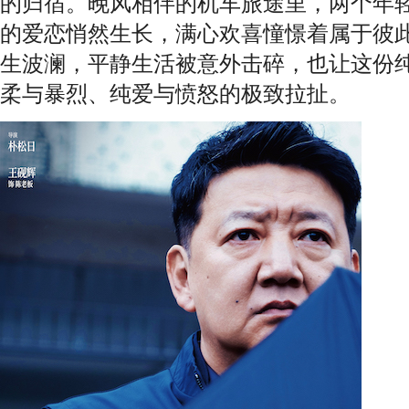
的归宿。晚风相伴的机车旅途里，两个年
的爱恋悄然生长，满心欢喜憧憬着属于彼
生波澜，平静生活被意外击碎，也让这份
柔与暴烈、纯爱与愤怒的极致拉扯。