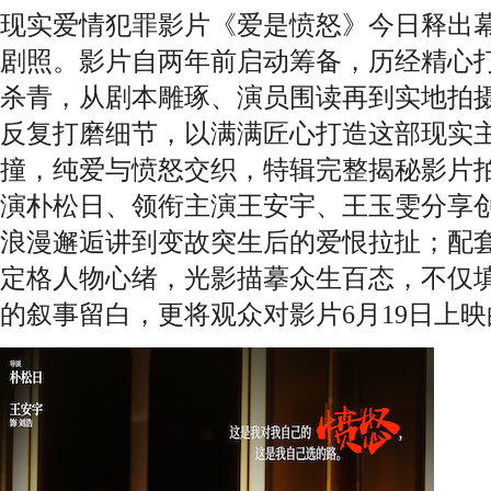
现实爱情犯罪影片《爱是愤怒》今日释出
剧照。影片自两年前启动筹备，历经精心打磨
杀青，从剧本雕琢、演员围读再到实地拍
反复打磨细节，以满满匠心打造这部现实
撞，纯爱与愤怒交织，特辑完整揭秘影片
演朴松日、领衔主演王安宇、王玉雯分享
浪漫邂逅讲到变故突生后的爱恨拉扯；配
定格人物心绪，光影描摹众生百态，不仅
的叙事留白，更将观众对影片6月19日上