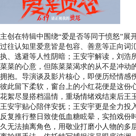
主创在特辑中围绕“爱是否等同于愤怒”展
过往认知里爱意皆是包容、善意等正向词
执、逃避等人性阴暗；王安宇解读，刘浩
菜菜的心意，但陈菜菜渴求的从不是冲动
拥抱。导演谈及影片核心，即便历经情感
彼此留下柔软，窗台上的小红花便是这份
花絮尽显搭档温情，重场情绪戏结束后王
王安宇贴心陪伴安抚；王安宇更是全力投
反复推行整日致使低血糖眩晕，实拍戏份
久无法抽离角色，用敬业打磨小人物的多