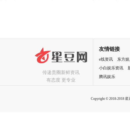
预售开启 安妮海瑟薇直面恐龙
辑 欢乐声线鲜活塑造凡人八
围猎
群像
友情链接
e线资讯
东方娱
小白娱乐资讯
传递贵圈新鲜资讯
腾讯娱乐
有态度 更专业
Copyright © 2018-2018 