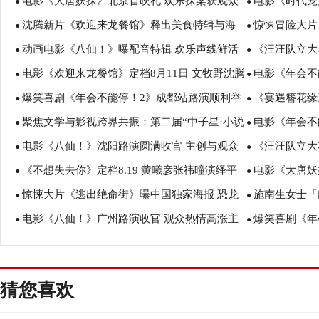
电影《大唐妖探》北京首映礼 欢乐探案获观众
电影《时代宠
●
●
沈腾新片《欢迎来龙餐馆》释出美食特辑与海
惊悚冒险大片
盛赞：“夯！”
诠释爱与宽恕
●
●
动画电影《八仙！》曝配音特辑 欢乐声线鲜活
《汪汪队立大
报 烟火气中见人情温暖
瑟薇直面恐龙
●
●
电影《欢迎来龙餐馆》定档8月11日 文牧野沈腾
电影《年会不
塑造凡人八仙群像
暑假亲子观影
●
●
爆笑喜剧《年会不能停！2》成都站路演顺利举
《宴遇簪花缘
蒋奇明带中餐闯中东
场爆笑不停共
●
●
聚焦文学与影视跨界共振：第二届“中子星·小说
电影《年会不
行 张若昀白客爆笑整活走心输出
美食
●
●
电影《八仙！》沈阳路演圆满收官 主创与观众
《汪汪队立大
月报影视改编价值潜力榜”在盐城揭晓
创解读分享更
●
●
《不想失去你》定档8.19 黄曦彦张祎曈演绎平
电影《大唐妖
互赠“东北特色”惊喜
评如潮线下人
●
●
惊悚大片《逃出绝命街》曝中国独家海报 恐龙
施南生女士「南
凡生活里的光亮
欢奇幻冒险！
●
●
电影《八仙！》广州路演收官 观众热情高涨主
爆笑喜剧《年
步步紧逼压迫感拉满
思会今早举行
●
●
创收获“粤”式惊喜
成 花式整活走
猜您喜欢