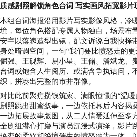
质感剧照解锁
角色台词 写实画风拓宽影片
本组台词海报沿用影片写实影像风格，冷
境，每位角色搭配专属人物独白，场景布
安宇以落魄造型出镜，配文诉说自我抉择
身处暗调空间，一句“我们要比愤怒走的更
倔强。王砚辉、易小星、王储、潘斌龙、
台词或饱含人生阅历、或满含争执诘问，
织，拼凑出完整的市井群像。
对比此前聚焦攒钱筑家、满眼憧憬的“温暖
剧照跳出甜蜜叙事，一边依托幕后内容揭
一边拓展故事版图，从二人情爱延伸至多
全剧组潜心打磨与演员沉浸式演绎，影片
热恋的柔软和绝境催生的愤怒融为一体，