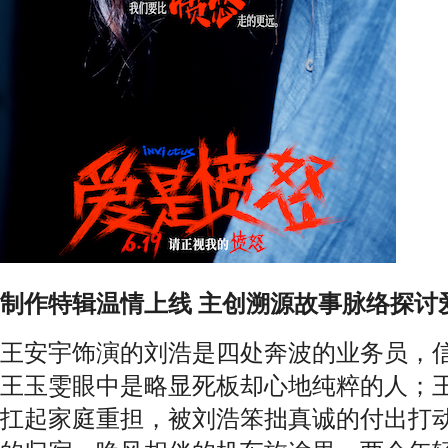
制作特辑温情上线 主创溯源故事脉络探讨
王安宇饰演的刘浩是四处奔波的业务员，
王玉雯眼中是略显死板却心地纯粹的人；
扛起家庭重担，被刘浩笨拙真诚的付出打