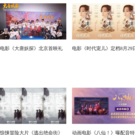
电影《大唐妖探》北京首映礼
电影《时代宠儿》定档8月29
欢乐探案获观众盛赞：“夯！”
大女主逆境破局诠释爱与宽恕
惊悚冒险大片《逃出绝命街》
动画电影《八仙！》曝配音特