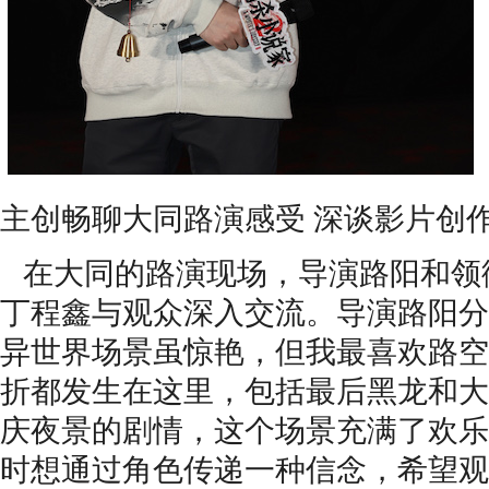
主创畅聊大同路演感受 深谈影片创
在大同的路演现场，
导演
路阳
和领
丁程鑫
与观众深入交流。
导演路阳分
异世界场景虽惊艳，但我最喜欢路空
折都发生在这
里
，包括最后黑龙和大
庆夜景的
剧情，这个场景充满了欢乐
时想通过角色传递一种信念，
希望观