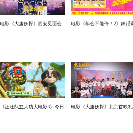
电影《大唐妖探》西安见面会
电影《年会不能停！2》舞蹈
反响热烈 全龄观众共赏机关长
蛋超欢乐 专家座谈会深度研
安城
收获满满
《汪汪队立大功大电影3》今日
电影《大唐妖探》北京首映礼
正式上映！来电影院陪孩子过
欢乐探案获观众盛赞：“夯！”
欢乐暑假