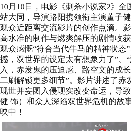
10月10日，电影《刺杀小说家2》全
站大同，导演路阳携领衔主演董子健
观众近距离交流影片
的
创作点滴。影
高水准的制作与燃爽解压的剧情收获
观众感慨“符合当代牛马的精神状态”
撼，双世界的设定太有想象力了”、
入，赤发鬼的压迫感、路空文的成长
二刷解锁更多细节”。
影片讲述了赤
现世并妄图入侵现实改变命运，导致
健 饰）和众人深陷双世界危机的故
映中！