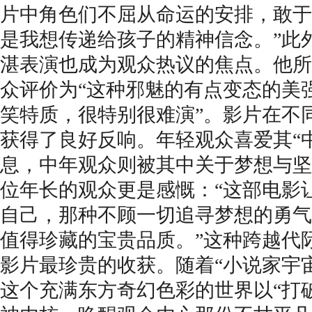
片中角色们不屈从命运的安排，敢于
是我想传递给孩子的精神信念。”此
湛表演
也
成为观众热议的焦点。他所
众
评价
为“
这种
邪魅
的有点变态
的美
笑特质，很特别很难演
”。影片在不
获得了良好反响。年轻观众喜爱其“
息，中年观众则被其中关于梦想与坚
位年长的观众
更是感慨
：“这部电影
自己，那种不顾一切追寻梦想的勇气
值得珍藏的宝贵品质。”这种跨越代
影片最珍贵的收获。
随着“小说家宇
这个充满东方奇幻色彩的世界以“打