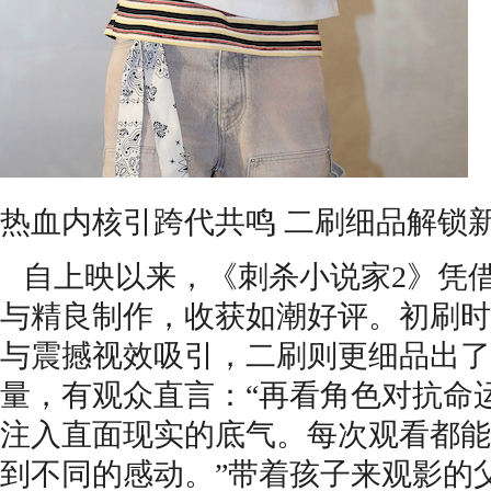
热血内核引跨代共鸣 二刷细品解锁
自上映以来，《刺杀小说家2》凭
与精良制作，收获如潮好评
。
初刷时
与
震撼
视效吸引，二刷则更
细
品出
了
量，有观众
直言
：“再看角色对抗命
注入直面现实的底气。
每次观看都能
到不同的感动。
”带着孩子来观影的