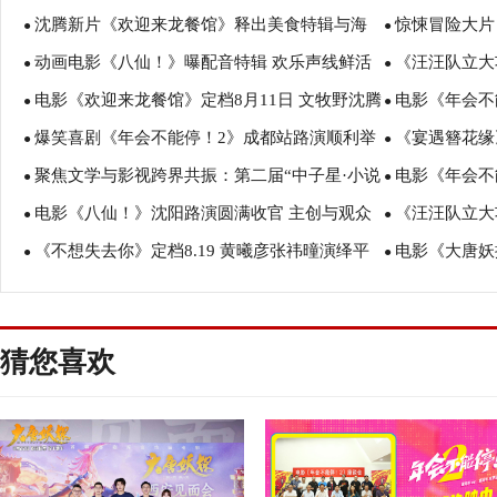
沈腾新片《欢迎来龙餐馆》释出美食特辑与海
惊悚冒险大片
盛赞：“夯！”
诠释爱与宽恕
●
●
动画电影《八仙！》曝配音特辑 欢乐声线鲜活
《汪汪队立大
报 烟火气中见人情温暖
瑟薇直面恐龙
●
●
电影《欢迎来龙餐馆》定档8月11日 文牧野沈腾
电影《年会不
塑造凡人八仙群像
暑假亲子观影
●
●
爆笑喜剧《年会不能停！2》成都站路演顺利举
《宴遇簪花缘
蒋奇明带中餐闯中东
场爆笑不停共
●
●
聚焦文学与影视跨界共振：第二届“中子星·小说
电影《年会不
行 张若昀白客爆笑整活走心输出
美食
●
●
电影《八仙！》沈阳路演圆满收官 主创与观众
《汪汪队立大
月报影视改编价值潜力榜”在盐城揭晓
创解读分享更
●
●
《不想失去你》定档8.19 黄曦彦张祎曈演绎平
电影《大唐妖
互赠“东北特色”惊喜
评如潮线下人
●
●
凡生活里的光亮
欢奇幻冒险！
猜您喜欢