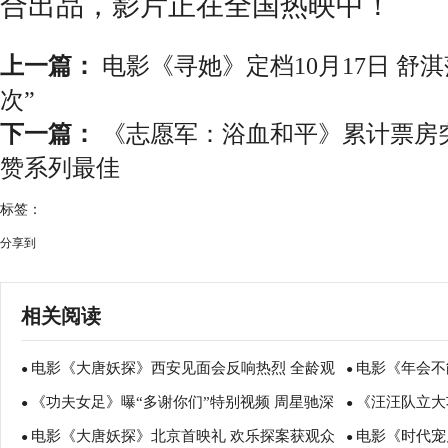
合出品，影片正在全国热映中！
上一篇：
电影《寻她》定档10月17日 舒
次”
下一篇：
《志愿军：浴血和平》累计票房
赞系列最佳
标签：
分享到
相关阅读
电影《大唐妖探》西安见面会反响热烈 全龄观
电影《年会不
●
●
《功夫女足》曝“多谢你们”特别视频 周星驰深
《汪汪队立大
众共赏机关长安城
谈会深度研讨
●
●
电影《大唐妖探》北京首映礼 欢乐探案获观众
电影《时代宠
情致谢观众 岁月沉淀不灭初心
影院陪孩子过
●
●