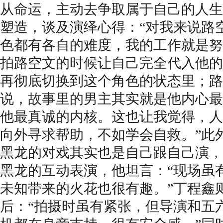
从命运，
主动去
争取属于自己的人生
塑造，
谈及
演绎心得
：“对我来说
路
色都有各自的难度，我的工作就是努
拍路空文的时候
让自己完全代入他的
再彻底切换到这个角色的状态里
；路
说，故事里的男主
其实就
是他
内心
最
他最
真诚
的
内核
。这也让我觉得，人
向外寻求帮助，不如
学会自救。
”此
黑龙
的对戏
其实
也
是
自己跟
自己演，
黑龙的互动表演，他坦言
：“
现场虽
未知带来的火花也很有趣。”丁程鑫
后：“拍摄时虽有紧张，但导演和五