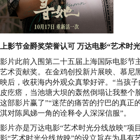
上影节金爵奖荣誉认可
万达电影“艺术时
影片此前入围第二十五届上海国际电影节
艺术贡献奖。在金鸡创投新片展映、慕尼
映后，收获海内外观众真挚好评。“当孩子
皮疙瘩，当池塘大坝的轰然倒塌让我整个
这部影片赢了”“迷茫的痛苦的拧巴的真正的
淇对陈凤娣一角的诠释令人深深信服”。
影片亦是万达电影“艺术时光分线放映”项
影“艺术时光分线放映”的设立旨在为具有