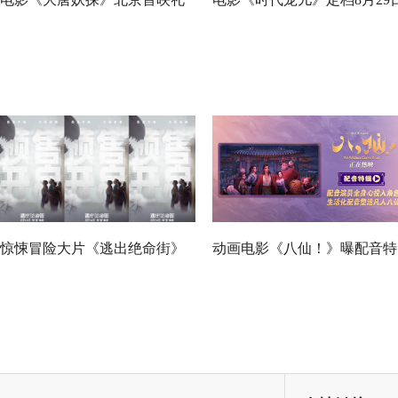
欢乐探案获观众盛赞：“夯！”
大女主逆境破局诠释爱与宽恕
惊悚冒险大片《逃出绝命街》
动画电影《八仙！》曝配音特
预售开启 安妮海瑟薇直面恐龙
辑 欢乐声线鲜活塑造凡人八
围猎
群像