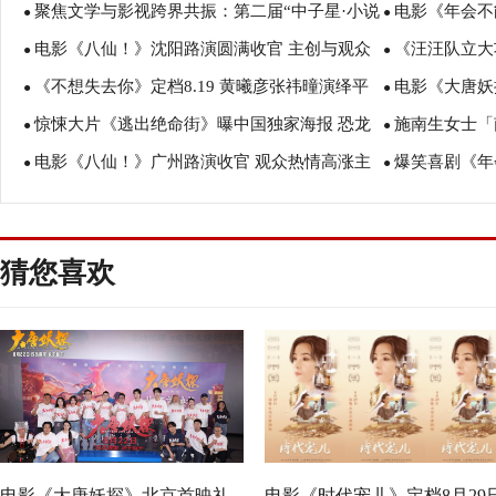
聚焦文学与影视跨界共振：第二届“中子星·小说
电影《年会不
行 张若昀白客爆笑整活走心输出
美食
●
●
电影《八仙！》沈阳路演圆满收官 主创与观众
《汪汪队立大
月报影视改编价值潜力榜”在盐城揭晓
创解读分享更
●
●
《不想失去你》定档8.19 黄曦彦张祎曈演绎平
电影《大唐妖
互赠“东北特色”惊喜
评如潮线下人
●
●
惊悚大片《逃出绝命街》曝中国独家海报 恐龙
施南生女士「南
凡生活里的光亮
欢奇幻冒险！
●
●
电影《八仙！》广州路演收官 观众热情高涨主
爆笑喜剧《年
步步紧逼压迫感拉满
思会今早举行
●
●
创收获“粤”式惊喜
成 花式整活走
猜您喜欢
电影《大唐妖探》北京首映礼
电影《时代宠儿》定档8月29