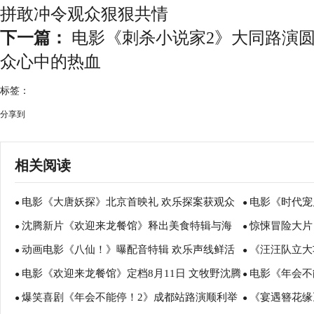
拼敢冲令观众狠狠共情
下一篇：
电影《刺杀小说家2》大同路演圆
众心中的热血
标签：
分享到
相关阅读
电影《大唐妖探》北京首映礼 欢乐探案获观众
电影《时代宠
●
●
沈腾新片《欢迎来龙餐馆》释出美食特辑与海
惊悚冒险大片
盛赞：“夯！”
诠释爱与宽恕
●
●
动画电影《八仙！》曝配音特辑 欢乐声线鲜活
《汪汪队立大
报 烟火气中见人情温暖
瑟薇直面恐龙
●
●
电影《欢迎来龙餐馆》定档8月11日 文牧野沈腾
电影《年会不
塑造凡人八仙群像
暑假亲子观影
●
●
爆笑喜剧《年会不能停！2》成都站路演顺利举
《宴遇簪花缘
蒋奇明带中餐闯中东
场爆笑不停共
●
●