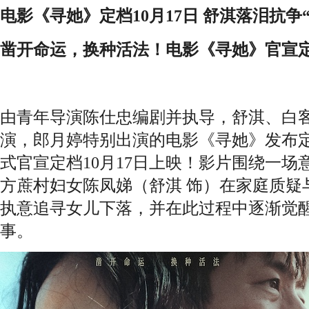
电影《寻她》定档10月17日 舒淇落泪抗争
凿开命运，换种活法！电影《寻她》官宣定档
由青年导演陈仕忠编剧并执导，舒淇、白
演，郎月婷特别出演的电影《寻她》发布
式官宣定档10月17日上映！影片围绕一
方蔗村妇女陈凤娣（舒淇 饰）在家庭质疑
执意追寻女儿下落，并在此过程中逐渐觉
事。