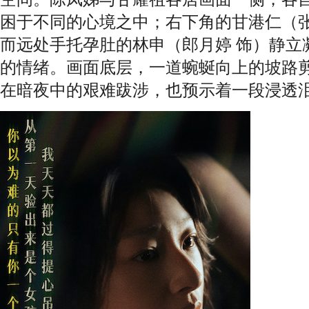
困于不同的心境之中；右下角的甘港仁（张
而远处手托孕肚的林申（郎月婷 饰）静立
的情绪。画面底层，一道蜿蜒向上的坡路
在暗夜中的艰难跋涉，也预示着一段浸透