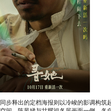
同步释出的定档海报则以冷峻的影调构筑
空间。陈凤娣与甘耀祖各居画面一侧，各