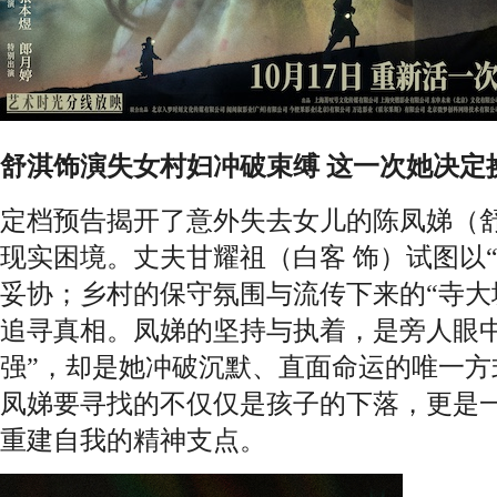
舒淇饰演失女村妇冲破束缚
这一次她决定
定档预告揭开了意外失去女儿的陈凤娣（舒
现实困境。丈夫甘耀祖（白客 饰）试图以
妥协；乡村的保守氛围与流传下来的“寺大
追寻真相。凤娣的坚持与执着，是旁人眼中
强”，却是她冲破沉默、直面命运的唯一方
凤娣要寻找的不仅仅是孩子的下落，更是
重建自我的精神支点。