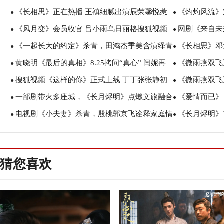
《长相思》正在热播 王禛细腻出演辰荣馨悦惹
《灼灼风流》
错嫁情真
技圈粉无数
●
●
《风月变》会员收官 吕小雨乌日丽格搜狐视频
网剧《来自未
共情
演绎反差年上
●
●
《一起长大的约定》杀青，田鸿杰季美含演绎青
《长相思》邓
直播爆“趣事”
上线
●
●
黄晓明《最后的真相》8.25拷问“真心” 闫妮再
《微雨燕双飞
春教科书
●
●
搜狐视频《这样的你》正式上线 丁丁张张静初
《微雨燕双飞
升级演绎极致恶女
获赞
●
●
一部剧带火多座城，《长月烬明》点燃文旅融合
《爱情而已》
等到场助力“美由心生”
演绎家国情
●
●
电视剧《小夫妻》杀青，殷桃郭京飞诠释家庭情
《长月烬明》
新引擎
●
●
感新模式
追剧热潮
猜您喜欢