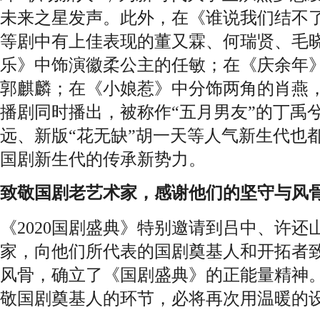
未来之星发声。此外，在《谁说我们结不
等剧中有上佳表现的董又霖、何瑞贤、毛
乐》中饰演徽柔公主的任敏；在《庆余年
郭麒麟；在《小娘惹》中分饰两角的肖燕
播剧同时播出，被称作“五月男友”的丁禹兮
远、新版“花无缺”胡一天等人气新生代也
国剧新生代的传承新势力。
致敬国剧老艺术家，感谢他们的坚守与风
《2020国剧盛典》特别邀请到吕中、许
家，向他们所代表的国剧奠基人和开拓者
风骨，确立了《国剧盛典》的正能量精神
敬国剧奠基人的环节，必将再次用温暖的