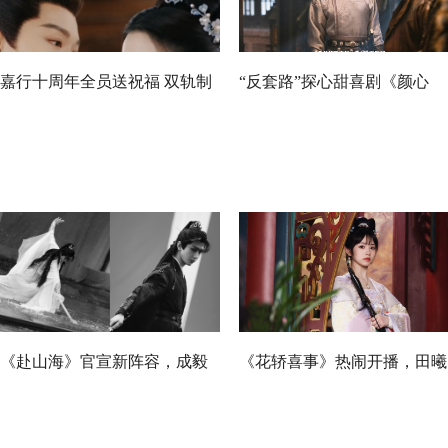
嘉行十周年全员送祝福 双轨制
“反套路”探心甜喜剧《颜心
运行持续赋能下一个十年
记》：罗云熙宋轶演绎“被看
见”力量下的浪漫爱情
《赴山海》官宣新阵容，成毅
《花轿喜事》热闹开播，田曦
领衔众明星共赴热血江湖
薇敖瑞鹏惊喜上演错嫁情真