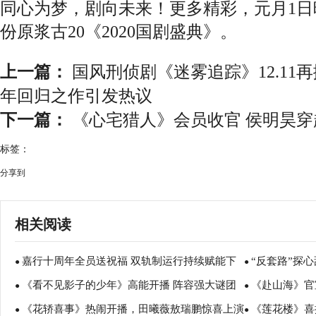
同心为梦，剧向未来！更多精彩，元月1日晚
份原浆古20《2020国剧盛典》。
上一篇：
国风刑侦剧《迷雾追踪》12.11
年回归之作引发热议
下一篇：
《心宅猎人》会员收官 侯明昊
标签：
分享到
相关阅读
嘉行十周年全员送祝福 双轨制运行持续赋能下
“反套路”探
●
●
《看不见影子的少年》高能开播 阵容强大谜团
《赴山海》官
一个十年
绎“被看见”力
●
●
《花轿喜事》热闹开播，田曦薇敖瑞鹏惊喜上演
《莲花楼》喜
丛生邀你“入局”
血江湖
●
●