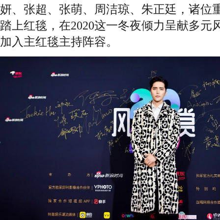
妍、张超、张萌、周洁琼、朱正廷，诸位
踏上红毯，在2020这一冬夜倾力呈献多
加入主红毯主持阵容。