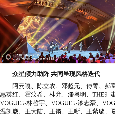
众星倾力助阵 共同呈现风格迭代
阿云嘎、陈立农、邓超元、傅菁、郝富
惠英红、霍汶希、林允、潘粤明、THE9-陆
VOGUE5-林哲宇、VOGUE5-漆志豪、VOG
温凯崴、王大陆、王锵、王晰、王紫璇、