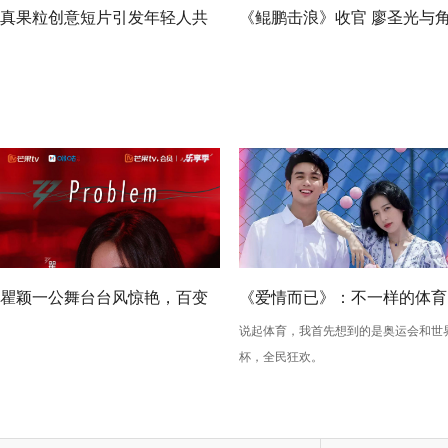
真果粒创意短片引发年轻人共
《鲲鹏击浪》收官 廖圣光与
鸣，让好运轻松吸出来
色同频传承不屈精神
瞿颖一公舞台台风惊艳，百变
《爱情而已》：不一样的体育
说起体育，我首先想到的是奥运会和世
五侠发博打call网友感叹爷青回
精神
杯，全民狂欢。