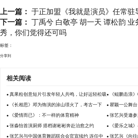
上一篇：
于正加盟《我就是演员》任常驻导
下一篇：
丁禹兮 白敬亭 胡一天 谭松韵 
秀，你们觉得还可吗
标签：
分享到
相关阅读
真果粒创意短片引发年轻人共鸣，让好运轻松吸
《鲲鹏击浪》
●
●
《长相思》邓为饰演的涂山璟火了，考古一下
瞿颖一公舞台
出来
精神
●
●
《爱情而已》：不一样的体育精神
张艺兴受邀参
友感叹爷青回
●
●
张淼怡首演厨师 搭档谢彬彬奔赴治愈之约
《爱乐之城》
级钟表展
●
●
张艺兴与中国体育舞蹈联合会官宣续约 连任中
张艺兴《向往的
●
●