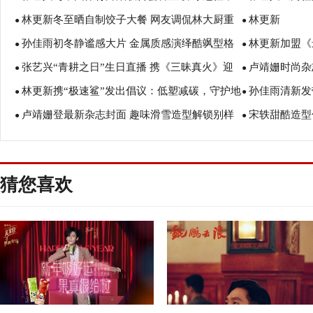
林更新冬至晒自制饺子大餐 网友调侃林大厨重
林更新
国街舞运动推广大使
愿“愿一切美好
●
●
孙佳雨初冬静谧感大片 金属质感演绎酷飒型格
林更新加盟《
回厨坛
●
●
张艺兴“青耕之日”生日直播 携《三昧真火》迎
卢靖姗时尚杂
机”
●
●
林更新携“极速鲨”发出倡议：低塑减碳，守护地
孙佳雨清新发
而立之年
力
●
●
卢靖姗登最新杂志封面 趣味滑雪造型解锁别样
宋轶甜酷造型
球生态！
则
●
●
时尚
猜您喜欢