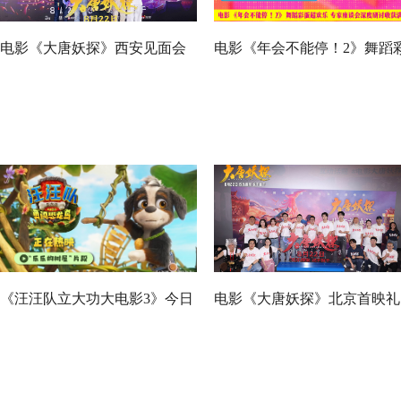
电影《大唐妖探》西安见面会
电影《年会不能停！2》舞蹈
反响热烈 全龄观众共赏机关长
蛋超欢乐 专家座谈会深度研
安城
收获满满
《汪汪队立大功大电影3》今日
电影《大唐妖探》北京首映礼
正式上映！来电影院陪孩子过
欢乐探案获观众盛赞：“夯！”
欢乐暑假