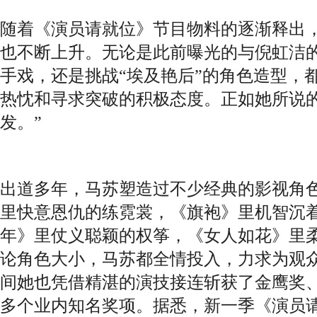
随着《演员请就位》节目物料的逐渐释出
也不断上升。无论是此前曝光的与倪虹洁
手戏，还是挑战“埃及艳后”的角色造型，
热忱和寻求突破的积极态度。正如她所说的
发。”
出道多年，马苏塑造过不少经典的影视角
里快意恩仇的练霓裳，《旗袍》里机智沉
年》里仗义聪颖的权筝，《女人如花》里
论角色大小，马苏都全情投入，力求为观
间她也凭借精湛的演技接连斩获了金鹰奖
多个业内知名奖项。据悉，新一季《演员