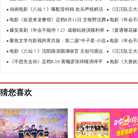
动画电影《八仙！》曝配音特辑 欢乐声线鲜活
《汪汪队立大
报 烟火气中见人情温暖
瑟薇直面恐龙
●
●
电影《欢迎来龙餐馆》定档8月11日 文牧野沈腾
电影《年会不
塑造凡人八仙群像
暑假亲子观影
●
●
爆笑喜剧《年会不能停！2》成都站路演顺利举
《宴遇簪花缘
蒋奇明带中餐闯中东
场爆笑不停共
●
●
聚焦文学与影视跨界共振：第二届“中子星·小说
电影《年会不
行 张若昀白客爆笑整活走心输出
美食
●
●
电影《八仙！》沈阳路演圆满收官 主创与观众
《汪汪队立大
月报影视改编价值潜力榜”在盐城揭晓
创解读分享更
●
●
《不想失去你》定档8.19 黄曦彦张祎曈演绎平
电影《大唐妖
互赠“东北特色”惊喜
评如潮线下人
●
●
凡生活里的光亮
欢奇幻冒险！
猜您喜欢