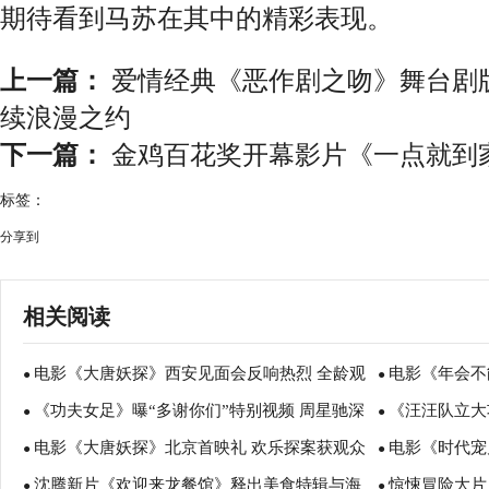
期待看到马苏在其中的精彩表现。
上一篇：
爱情经典《恶作剧之吻》舞台剧版
续浪漫之约
下一篇：
金鸡百花奖开幕影片《一点就到
标签：
分享到
相关阅读
电影《大唐妖探》西安见面会反响热烈 全龄观
电影《年会不
●
●
《功夫女足》曝“多谢你们”特别视频 周星驰深
《汪汪队立大
众共赏机关长安城
谈会深度研讨
●
●
电影《大唐妖探》北京首映礼 欢乐探案获观众
电影《时代宠
情致谢观众 岁月沉淀不灭初心
影院陪孩子过
●
●
沈腾新片《欢迎来龙餐馆》释出美食特辑与海
惊悚冒险大片
盛赞：“夯！”
诠释爱与宽恕
●
●