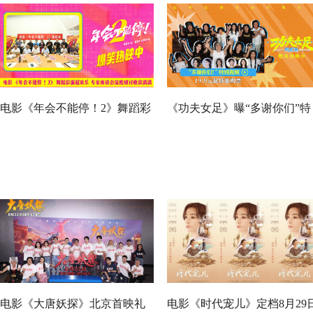
电影《年会不能停！2》舞蹈彩
《功夫女足》曝“多谢你们”特
蛋超欢乐 专家座谈会深度研讨
别视频 周星驰深情致谢观众 
收获满满
月沉淀不灭初心
电影《大唐妖探》北京首映礼
电影《时代宠儿》定档8月29