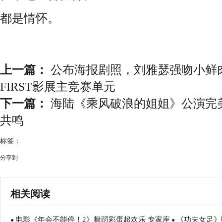
都是情怀。
上一篇：
公布海报剧照，刘雅瑟强吻小鲜
FIRST影展主竞赛单元
下一篇：
海陆《乘风破浪的姐姐》公演完
共鸣
标签：
分享到
相关阅读
电影《年会不能停！2》舞蹈彩蛋超欢乐 专家座
《功夫女足》
●
●