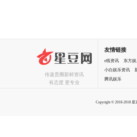
欢乐探案获观众盛赞：“夯！”
大女主逆境破局诠释爱与宽恕
友情链接
e线资讯
东方娱
小白娱乐资讯
传递贵圈新鲜资讯
腾讯娱乐
有态度 更专业
Copyright © 2018-2018 