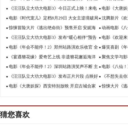
《汪汪队立大功大电影3》今日正式上映！来电
电影《大唐妖
谈会深度研讨收获满满
情致谢观众 岁
●
●
电影《时代宠儿》定档8月29日 大女主逆境破局
沈腾新片《欢
影院陪孩子过欢乐暑假
盛赞：“夯！”
●
●
惊悚冒险大片《逃出绝命街》预售开启 安妮海
动画电影《八
诠释爱与宽恕
报 烟火气中见
●
●
《汪汪队立大功大电影3》发布“暖心相伴”预告
电影《欢迎来
瑟薇直面恐龙围猎
塑造凡人八仙
●
●
电影《年会不能停！2》郑州站路演欢乐收官 全
爆笑喜剧《年
暑假亲子观影首选
蒋奇明带中餐
●
●
《宴遇簪花缘》爱奇艺上线 非遗簪花邂逅海洋
聚焦文学与影
场爆笑不停共鸣不止
行 张若昀白客
●
●
电影《年会不能停！2》深圳站路演笑声不断 主
电影《八仙！
美食
月报影视改编价
●
●
《汪汪队立大功大电影3》发布正片片段 点映好
《不想失去你》
创解读分享更多幕后创作
互赠“东北特色
●
●
电影《大唐妖探》西安特别放映 开启古城合家
惊悚大片《逃
评如潮线下人气爆棚
凡生活里的光
●
●
欢奇幻冒险！
步步紧逼压迫
猜您喜欢