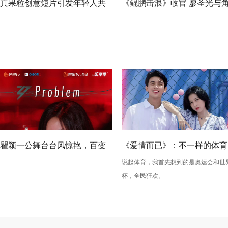
真果粒创意短片引发年轻人共
《鲲鹏击浪》收官 廖圣光与
鸣，让好运轻松吸出来
色同频传承不屈精神
瞿颖一公舞台台风惊艳，百变
《爱情而已》：不一样的体育
说起体育，我首先想到的是奥运会和世
五侠发博打call网友感叹爷青回
精神
杯，全民狂欢。