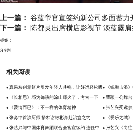
上一篇：
谷蓝帝官宣签约新公司多面蓄力
下一篇：
陈都灵出席横店影视节 淡蓝露
标签：
分享到
相关阅读
真果粒创意短片引发年轻人共鸣，让好运轻松吸
《鲲鹏击浪》
●
●
《长相思》邓为饰演的涂山璟火了，考古一下
瞿颖一公舞台
出来
精神
●
●
《爱情而已》：不一样的体育精神
张艺兴受邀参
友感叹爷青回
●
●
张淼怡首演厨师 搭档谢彬彬奔赴治愈之约
《爱乐之城》
级钟表展
●
●
张艺兴与中国体育舞蹈联合会官宣续约 连任中
张艺兴《向往的
●
●