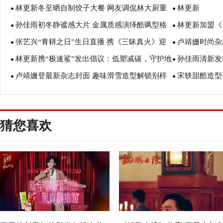
林更新冬至晒自制饺子大餐 网友调侃林大厨重
林更新
国街舞运动推广大使
愿“愿一切美好
●
●
孙佳雨初冬静谧感大片 金属质感演绎酷飒型格
林更新加盟《
回厨坛
●
●
张艺兴“青耕之日”生日直播 携《三昧真火》迎
卢靖姗时尚杂
机”
●
●
林更新携“极速鲨”发出倡议：低塑减碳，守护地
孙佳雨清新发
而立之年
力
●
●
卢靖姗登最新杂志封面 趣味滑雪造型解锁别样
宋轶甜酷造型
球生态！
则
●
●
时尚
猜您喜欢