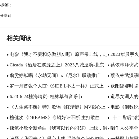
标签：
分享到
相关阅读
电影《我才不要和你做朋友呢》原声带上线，走
2023华晨
●
●
Cicada《栖居在溪源之上》2023八城巡演-北京
蔡依林拜访武
进美好青春故事
报邀请歌迷共
●
●
詹雯婷献唱《永劫无间》x《尼尔》联动推广
蔡依林武汉演
站燃爆一夏
引蔡依林落泪
●
●
罗一舟首张个人EP《SIDE L不太一样》正式上
欧阳娜娜时隔
曲 燃烧命运火焰
开三万人怪美
●
●
6.23-6.24桂海晴岚· 桂林草莓音乐节
道尽女词人的
线 诠释自我音乐态度
四大城市曝光
●
●
《人生路不熟》特别歌谣《红蜻蜓》MV戳心上
电影《倒数说
曲制作古风EP
●
●
檀健次《DREAMS》专辑好评不断 主打歌曲
“十二背后”溶
线 乔杉张婧仪父女情感人至深
陪伴曲
●
●
辣笔小欣全新单曲《我可以过的很好》上线，温
唱作人公平全
《一念无明》MV正式上线
●
●
张磊《我回来了》暖心上线 唱给每个归心似箭
一趟登山与回返