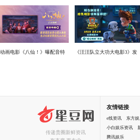
动画电影《八仙！》曝配音特
《汪汪队立大功大电影3》发
辑 欢乐声线鲜活塑造凡人八仙
布“暖心相伴”预告 暑假亲子
群像
影首选
友情链接
e线资讯
东方娱
小白娱乐资讯
传递贵圈新鲜资讯
腾讯娱乐