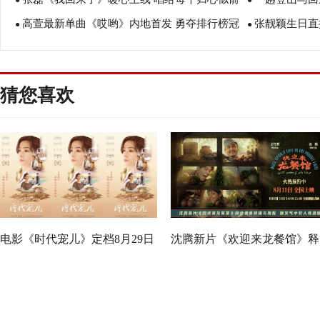
柔情歌表达豁达态度
同迎接美好的
●
●
高萱最新单曲《哎哟》内地首发 勇夺排行榜冠
张靓颖生日直
的你
「栖居在溪源
●
●
军
而歌疗愈人心
猜您喜欢
电影《时代宠儿》定档8月29日
沈腾新片《欢迎来龙餐馆》释
大女主逆境破局诠释爱与宽恕
出美食特辑与海报 烟火气中
人情温暖