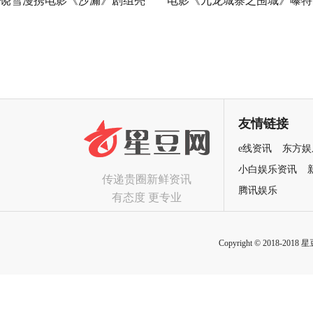
饶雪漫携电影《沙漏》剧组亮
电影《九龙城寨之围城》曝特
相第十四届北京国际电影节 满
辑 城寨大佬强强联手呈现有
屏青春感点燃期待
有肉江湖群像
友情链接
e线资讯
东方娱
小白娱乐资讯
传递贵圈新鲜资讯
腾讯娱乐
有态度 更专业
Copyright © 2018-2018 