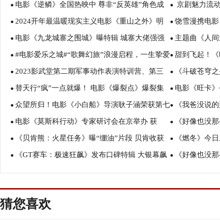
电影《逆鳞》全国热映中 尊非“反英雄”角色成
京剧魅力流动
●
●
2024开年最温暖现实主义电影《重山之外》明
饶雪漫携电影
长弧光引人深思
日上映
●
●
电影《九龙城寨之围城》曝特辑 城寨大佬强强
主题曲《人间
日上映 三大看点捕捉人性温暖
际电影节 满屏
●
●
#电影爱乐之城#“歌舞幻旅”浪漫启程，一生挚爱
甜到飞起！《
联手呈现有血有肉江湖群像
获2023电影
●
●
2023影武堂第二期军事动作表演特训营、第三
《斗破苍穹之
永恒闪耀！
断今冬合家欢
●
●
替天行“疯”一点就爆！ 电影《爆裂点》爆裂集
电影《旺卡》
期马背动作表演特训营联合汇报演出，顺利收官
何洛洛丁笑滢
●
●
众望所归！电影《小白船》导演耿子涵荣获第七
《我爸没说的
结 四大看点即将引爆2023年度最“疯”港片
电影好评如潮
●
●
电影《莫斯科行动》专家研讨会在京举办 获
《好像也没那
届平遥国际电影展“费穆荣誉·最佳导演”！
国立韩庚展现
●
●
《贝肯熊：火星任务》曝“绷油”片段 贝肯收获
《燃冬》今日
赞“国庆档惊喜之作”
家长特辑 用爱
●
●
《GT赛车：极速狂飙》发布口碑特辑 大银幕飙
《好像也没那
星际友谊感动人心
定七夕约会首
●
●
车盛宴受一致好评
告 魏翔王智带
猜您喜欢