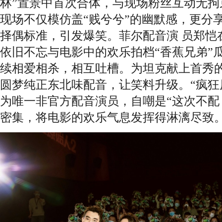
林”置景中首次合体，与现场粉丝互动无拘
现场不仅模仿盖“贱兮兮”的幽默感，更分
择偶标准，引发爆笑。菲尔配音演 员郑恺
依旧不忘与电影中的欢乐拍档“香蕉兄弟”
续相爱相杀，相互吐槽。为坦克献上首秀
圆梦纯正东北味配音，让笑料升级。“疯狂
为唯一非官方配音演员，自嘲是“这次不配
密集，将电影的欢乐气息发挥得淋漓尽致