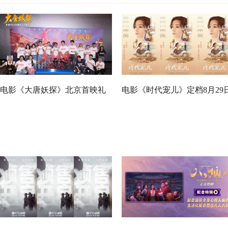
电影《大唐妖探》北京首映礼
电影《时代宠儿》定档8月29
欢乐探案获观众盛赞：“夯！”
大女主逆境破局诠释爱与宽恕