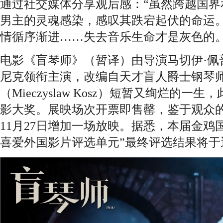
通过社交媒体分享观后感：“虽然跨越国界
男主的灵魂感染，感叹其跌宕起伏的命运。
情循序渐进……失去音乐生命才是灰色的。
电影《盲琴师》（暂译）由导演马切伊·佩
尼克领衔主演，改编自天才盲人爵士钢琴师
（Mieczyslaw Kosz）短暂又绚烂的
影大奖。展映场次开票即售罄，鉴于观众
11月27日增加一场放映。据悉，本届金鸡
喜爱外国影片评选单元”最终评选结果将于