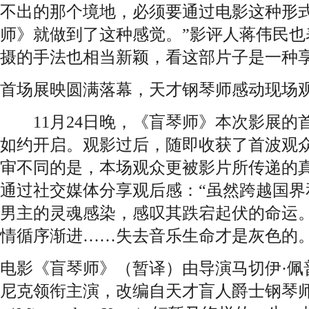
不出的那个境地，必须要通过电影这种形
师》就做到了这种感觉。”影评人蒋伟民也
摄的手法也相当新颖，看这部片子是一种享
首场展映圆满落幕，天才钢琴师感动现场
11月24日晚，《盲琴师》本次影展的
如约开启。观影过后，随即收获了首波观
审不同的是，本场观众更被影片所传递的
通过社交媒体分享观后感：“虽然跨越国界
男主的灵魂感染，感叹其跌宕起伏的命运。
情循序渐进……失去音乐生命才是灰色的。
电影《盲琴师》（暂译）由导演马切伊·佩
尼克领衔主演，改编自天才盲人爵士钢琴师