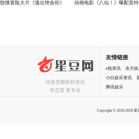
惊悚冒险大片《逃出绝命街》
动画电影《八仙！》曝配音特
预售开启 安妮海瑟薇直面恐龙
辑 欢乐声线鲜活塑造凡人八
围猎
群像
友情链接
e线资讯
东方娱
小白娱乐资讯
传递贵圈新鲜资讯
腾讯娱乐
有态度 更专业
Copyright © 2018-2018 