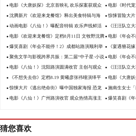
电影《大唐妖探》北京首映礼 欢乐探案获观众
电影《时代宠
●
●
沈腾新片《欢迎来龙餐馆》释出美食特辑与海
惊悚冒险大片
盛赞：“夯！”
诠释爱与宽恕
●
●
动画电影《八仙！》曝配音特辑 欢乐声线鲜活
《汪汪队立大
报 烟火气中见人情温暖
瑟薇直面恐龙
●
●
电影《欢迎来龙餐馆》定档8月11日 文牧野沈腾
电影《年会不
塑造凡人八仙群像
暑假亲子观影
●
●
爆笑喜剧《年会不能停！2》成都站路演顺利举
《宴遇簪花缘
蒋奇明带中餐闯中东
场爆笑不停共
●
●
聚焦文学与影视跨界共振：第二届“中子星·小说
电影《年会不
行 张若昀白客爆笑整活走心输出
美食
●
●
电影《八仙！》沈阳路演圆满收官 主创与观众
《汪汪队立大
月报影视改编价值潜力榜”在盐城揭晓
创解读分享更
●
●
《不想失去你》定档8.19 黄曦彦张祎曈演绎平
电影《大唐妖
互赠“东北特色”惊喜
评如潮线下人
●
●
惊悚大片《逃出绝命街》曝中国独家海报 恐龙
施南生女士「南
凡生活里的光亮
欢奇幻冒险！
●
●
电影《八仙！》广州路演收官 观众热情高涨主
爆笑喜剧《年
步步紧逼压迫感拉满
思会今早举行
●
●
创收获“粤”式惊喜
成 花式整活走
猜您喜欢