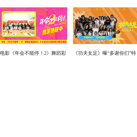
电影《年会不能停！2》舞蹈彩
《功夫女足》曝“多谢你们”特
蛋超欢乐 专家座谈会深度研讨
别视频 周星驰深情致谢观众 
收获满满
月沉淀不灭初心