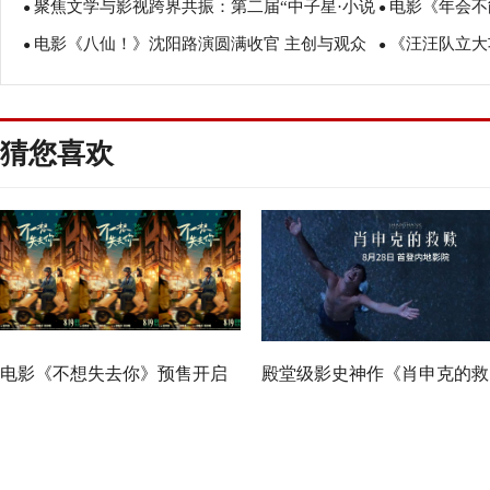
聚焦文学与影视跨界共振：第二届“中子星·小说
电影《年会不
行 张若昀白客爆笑整活走心输出
美食
●
●
电影《八仙！》沈阳路演圆满收官 主创与观众
《汪汪队立大
月报影视改编价值潜力榜”在盐城揭晓
创解读分享更
●
●
互赠“东北特色”惊喜
评如潮线下人
猜您喜欢
电影《不想失去你》预售开启
殿堂级影史神作《肖申克的救
黄曦彦张祎曈演绎市井烟火里
赎》定档8月28日 首登内地影
的纯粹爱恋