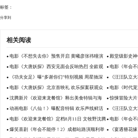
标签：
分享到
相关阅读
电影《不想失去你》预售开启 黄曦彦张祎曈演
殿堂级影史神
●
●
电影《大唐妖探》西安见面会反响热烈 全龄观
电影《年会不
绎市井烟火里的纯粹爱恋
首登内地影院
●
●
《功夫女足》曝“多谢你们”特别视频 周星驰深
《汪汪队立大
众共赏机关长安城
谈会深度研讨
●
●
电影《大唐妖探》北京首映礼 欢乐探案获观众
电影《时代宠
情致谢观众 岁月沉淀不灭初心
影院陪孩子过
●
●
沈腾新片《欢迎来龙餐馆》释出美食特辑与海
惊悚冒险大片
盛赞：“夯！”
诠释爱与宽恕
●
●
动画电影《八仙！》曝配音特辑 欢乐声线鲜活
《汪汪队立大
报 烟火气中见人情温暖
瑟薇直面恐龙
●
●
电影《欢迎来龙餐馆》定档8月11日 文牧野沈腾
电影《年会不
塑造凡人八仙群像
暑假亲子观影
●
●
爆笑喜剧《年会不能停！2》成都站路演顺利举
《宴遇簪花缘
蒋奇明带中餐闯中东
场爆笑不停共
●
●