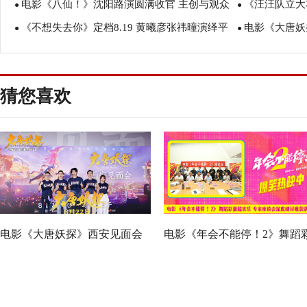
电影《八仙！》沈阳路演圆满收官 主创与观众
《汪汪队立大
月报影视改编价值潜力榜”在盐城揭晓
创解读分享更
●
●
《不想失去你》定档8.19 黄曦彦张祎曈演绎平
电影《大唐妖
互赠“东北特色”惊喜
评如潮线下人
●
●
凡生活里的光亮
欢奇幻冒险！
猜您喜欢
电影《大唐妖探》西安见面会
电影《年会不能停！2》舞蹈
反响热烈 全龄观众共赏机关长
蛋超欢乐 专家座谈会深度研
安城
收获满满