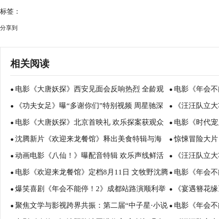
标签：
分享到
相关阅读
电影《大唐妖探》西安见面会反响热烈 全龄观
电影《年会不
●
●
《功夫女足》曝“多谢你们”特别视频 周星驰深
《汪汪队立大
众共赏机关长安城
谈会深度研讨
●
●
电影《大唐妖探》北京首映礼 欢乐探案获观众
电影《时代宠
情致谢观众 岁月沉淀不灭初心
影院陪孩子过
●
●
沈腾新片《欢迎来龙餐馆》释出美食特辑与海
惊悚冒险大片
盛赞：“夯！”
诠释爱与宽恕
●
●
动画电影《八仙！》曝配音特辑 欢乐声线鲜活
《汪汪队立大
报 烟火气中见人情温暖
瑟薇直面恐龙
●
●
电影《欢迎来龙餐馆》定档8月11日 文牧野沈腾
电影《年会不
塑造凡人八仙群像
暑假亲子观影
●
●
爆笑喜剧《年会不能停！2》成都站路演顺利举
《宴遇簪花缘
蒋奇明带中餐闯中东
场爆笑不停共
●
●
聚焦文学与影视跨界共振：第二届“中子星·小说
电影《年会不
行 张若昀白客爆笑整活走心输出
美食
●
●