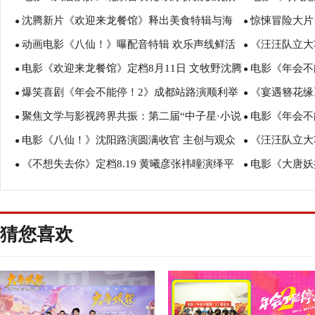
沈腾新片《欢迎来龙餐馆》释出美食特辑与海
惊悚冒险大片
盛赞：“夯！”
诠释爱与宽恕
●
●
动画电影《八仙！》曝配音特辑 欢乐声线鲜活
《汪汪队立大
报 烟火气中见人情温暖
瑟薇直面恐龙
●
●
电影《欢迎来龙餐馆》定档8月11日 文牧野沈腾
电影《年会不
塑造凡人八仙群像
暑假亲子观影
●
●
爆笑喜剧《年会不能停！2》成都站路演顺利举
《宴遇簪花缘
蒋奇明带中餐闯中东
场爆笑不停共
●
●
聚焦文学与影视跨界共振：第二届“中子星·小说
电影《年会不
行 张若昀白客爆笑整活走心输出
美食
●
●
电影《八仙！》沈阳路演圆满收官 主创与观众
《汪汪队立大
月报影视改编价值潜力榜”在盐城揭晓
创解读分享更
●
●
《不想失去你》定档8.19 黄曦彦张祎曈演绎平
电影《大唐妖
互赠“东北特色”惊喜
评如潮线下人
●
●
凡生活里的光亮
欢奇幻冒险！
猜您喜欢