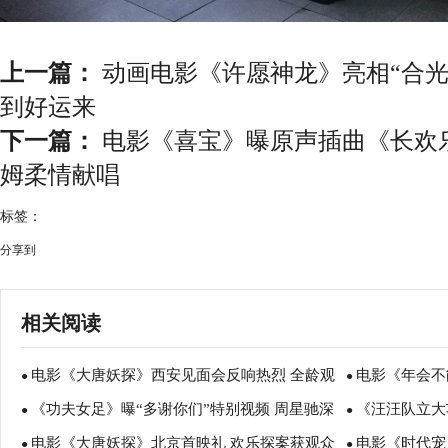
上一篇：
动画电影《许愿神龙》亮相“合光 
到好运来
下一篇：
电影《喜宝》曝原声插曲《长欢乐
姆柔情献唱
标签：
分享到
相关阅读
电影《大唐妖探》西安见面会反响热烈 全龄观
电影《年会不
●
●
《功夫女足》曝“多谢你们”特别视频 周星驰深
《汪汪队立大
众共赏机关长安城
谈会深度研讨
●
●
电影《大唐妖探》北京首映礼 欢乐探案获观众
电影《时代宠
情致谢观众 岁月沉淀不灭初心
影院陪孩子过
●
●