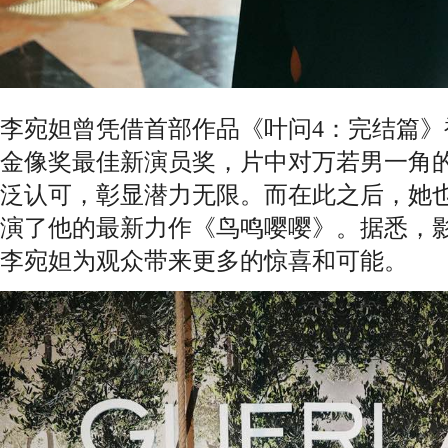
李宛妲曾凭借首部作品《叶问4：完结篇》
金像奖最佳新演员奖，片中对万若男一角
泛认可，彰显潜力无限。而在此之后，她
演了他的最新力作《鸟鸣嘤嘤》。据悉，
李宛妲为观众带来更多的惊喜和可能。