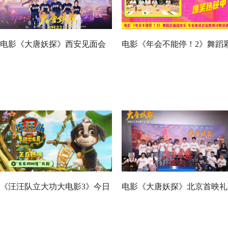
电影《大唐妖探》西安见面会
电影《年会不能停！2》舞蹈
反响热烈 全龄观众共赏机关长
蛋超欢乐 专家座谈会深度研
安城
收获满满
《汪汪队立大功大电影3》今日
电影《大唐妖探》北京首映礼
正式上映！来电影院陪孩子过
欢乐探案获观众盛赞：“夯！”
欢乐暑假