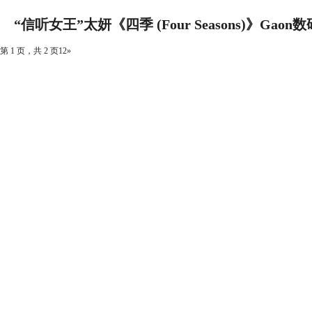
3！
“信听女王”太妍《四季 (Four Seasons)》Gao
第 1 页，共 2 页
1
2
»
续两周1位！