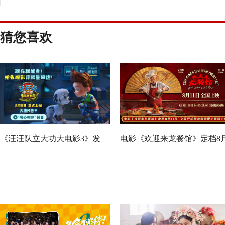
结共赴终极决战
电影布兰卡单人
裂
猜您喜欢
《汪汪队立大功大电影3》发
电影《欢迎来龙餐馆》定档8
布“暖心相伴”预告 暑假亲子观
11日 文牧野沈腾蒋奇明带中
影首选
闯中东