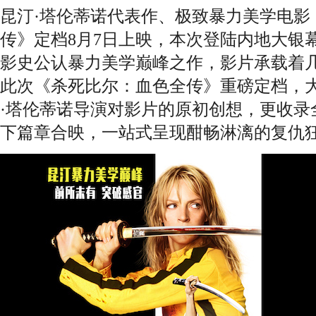
昆汀·塔伦蒂诺代表作、极致暴力美学电影
传》定档8月7日上映，本次登陆内地大银
影史公认暴力美学巅峰之作，影片承载着
此次《杀死比尔：血色全传》重磅定档，
·塔伦蒂诺导演对影片的原初创想，更收录
下篇章合映，一站式呈现酣畅淋漓的复仇