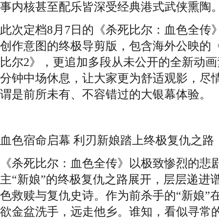
事内核甚至配乐皆深受经典港式武侠熏陶
此次定档8月7日的《杀死比尔：血色全传
创作意图的终极导剪版，包含海外公映的
比尔2》，更追加多段从未公开的全新动画
分钟中场休息，让大家更为舒适观影，尽
谓是前所未有、不容错过的大银幕体验。
血色宿命启幕 利刃新娘踏上终极复仇之路
《杀死比尔：血色全传》以极致惨烈的悲
主“新娘”的终极复仇之路展开，层层递进
色救赎与复仇史诗。作为前杀手的“新娘”
欲金盆洗手，远走他乡。谁知，看似寻常