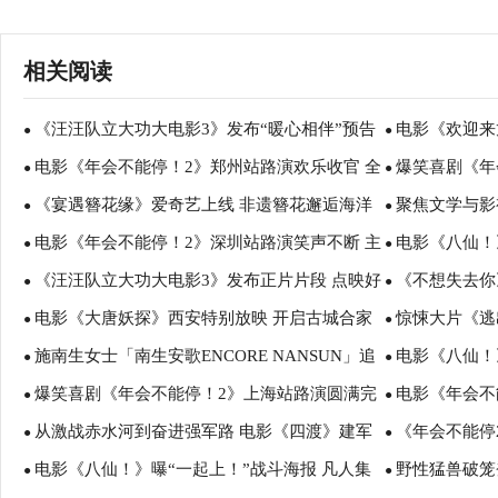
相关阅读
《汪汪队立大功大电影3》发布“暖心相伴”预告
电影《欢迎来
●
●
电影《年会不能停！2》郑州站路演欢乐收官 全
爆笑喜剧《年
暑假亲子观影首选
蒋奇明带中餐
●
●
《宴遇簪花缘》爱奇艺上线 非遗簪花邂逅海洋
聚焦文学与影
场爆笑不停共鸣不止
行 张若昀白客
●
●
电影《年会不能停！2》深圳站路演笑声不断 主
电影《八仙！
美食
月报影视改编价
●
●
《汪汪队立大功大电影3》发布正片片段 点映好
《不想失去你》
创解读分享更多幕后创作
互赠“东北特色
●
●
电影《大唐妖探》西安特别放映 开启古城合家
惊悚大片《逃
评如潮线下人气爆棚
凡生活里的光
●
●
施南生女士「南生安歌ENCORE NANSUN」追
电影《八仙！
欢奇幻冒险！
步步紧逼压迫
●
●
爆笑喜剧《年会不能停！2》上海站路演圆满完
电影《年会不
思会今早举行
创收获“粤”式
●
●
从激战赤水河到奋进强军路 电影《四渡》建军
《年会不能停
成 花式整活走心互动有笑有料
演抽象整活不
●
●
电影《八仙！》曝“一起上！”战斗海报 凡人集
野性猛兽破笼
99周年之际感动观众
客大鹏田雨笑
●
●