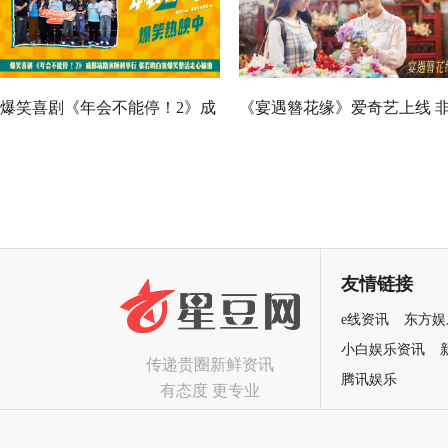
爆笑喜剧《年会不能停！2》成
《宴遇簪花缘》爱奇艺上线 
都站路演顺利举行 张若昀白客
遗簪花邂逅海洋美食
爆笑整活走心输出
友情链接
e线资讯
东方娱
小白娱乐资讯
传递贵圈新鲜资讯
腾讯娱乐
有态度 更专业