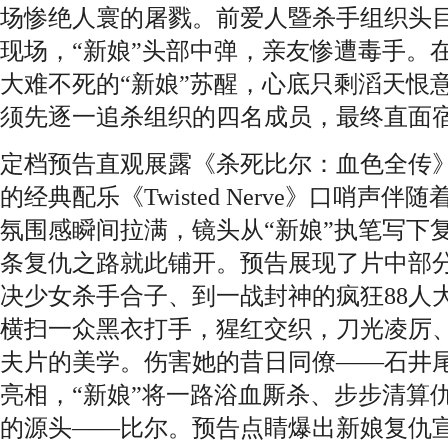
场惨绝人寰的屠戮。前爱人暨杀手组织头
现场，“新娘”头部中弹，亲友惨遭毒手。
大难不死的“新娘”苏醒，心底只剩滔天恨
须先逐一追杀组织的四名成员，最终直面
定档预告直观展露《杀死比尔：血色全传
的经典配乐《Twisted Nerve》口哨声
氛围感瞬间拉满，镜头从“新娘”执笔写下
条复仇之路就此铺开。预告展现了片中部
决少女杀手合子、到一战封神的疯狂88人大
横扫一众黑衣打手，猩红交织，刀光凌厉
夫片的美学。伤害她的昔日同僚——石井
亮相，“新娘”将一路浴血厮杀、步步清算
的源头——比尔。预告点睛爆出新娘复仇宣