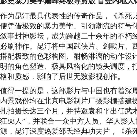
影史暴力美学巅峰终极导剪版 首登内地大
作为昆汀最具代表性的传奇作品，《杀死
便凭借极致的暴力美学、引领潮流的符号
叙事封神影坛，成为跨越二十余年的不朽
必刷神作。昆汀将中国武侠片、剑戟片、
搭配极致的色彩构图、酣畅淋漓的动作设
明的角色塑造、极具风格化的镜头调度，
格和质感，影响了后世无数影视创作。
值得一提的是，这部影片与中国也有着深
内景戏份均在北京电影制片厂摄影棚搭建
扎拍摄长达三个月，并特邀袁和平出任武术
狂88人”，并联合一众中方人员、华人影
源，昆汀深度热爱邵氏经典功夫片，《杀