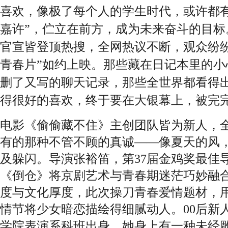
喜欢，像极了每个人的学生时代，或许都
嘉许”，伫立在前方，成为未来奋斗的目标
官宣皆登顶热搜，全网热议不断，观众纷纷
青春片”如约上映。那些藏在日记本里的小
删了又写的聊天记录，那些全世界都看得
得很好的喜欢，终于要在大银幕上，被完
电影《偷偷藏不住》主创团队皆为新人，
有的那种不管不顾的真诚
——像夏天的风
及躲闪。导演张裕笛，第37届金鸡奖最佳
《倒仓》将京剧艺术与青春期迷茫巧妙融
度与文化厚度，此次操刀青春爱情题材，
情节将少女暗恋描绘得细腻动人。00后新
学院表演系科班出身，她身上有一种未经