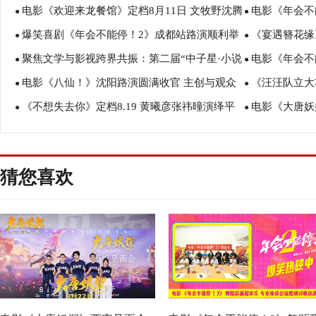
电影《欢迎来龙餐馆》定档8月11日 文牧野沈腾
电影《年会不
塑造凡人八仙群像
暑假亲子观影
●
●
爆笑喜剧《年会不能停！2》成都站路演顺利举
《宴遇簪花缘
蒋奇明带中餐闯中东
场爆笑不停共
●
●
聚焦文学与影视跨界共振：第二届“中子星·小说
电影《年会不
行 张若昀白客爆笑整活走心输出
美食
●
●
电影《八仙！》沈阳路演圆满收官 主创与观众
《汪汪队立大
月报影视改编价值潜力榜”在盐城揭晓
创解读分享更
●
●
《不想失去你》定档8.19 黄曦彦张祎曈演绎平
电影《大唐妖
互赠“东北特色”惊喜
评如潮线下人
●
●
凡生活里的光亮
欢奇幻冒险！
猜您喜欢