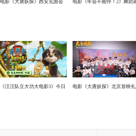
电影《大唐妖探》西安见面会
电影《年会不能停！2》舞蹈
反响热烈 全龄观众共赏机关长
蛋超欢乐 专家座谈会深度研
安城
收获满满
《汪汪队立大功大电影3》今日
电影《大唐妖探》北京首映礼
正式上映！来电影院陪孩子过
欢乐探案获观众盛赞：“夯！”
欢乐暑假