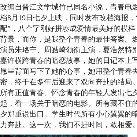
改编自晋江文学城竹已同名小说，
青春电
档
8月19日七夕上映
，
同时发布改档海报，
配”，八个字刚好拼凑成爱情最美好的模样
背景，而你，是我整个青春
的最佳
答案。
演员朱珞宁、周皓崎领衔主演，夏浩然特
嘉许横跨青春的暗恋故事，她的日记本上
愿星背面写下了她的心事，她用整个青春
密，终于在多年后迎来了双向奔赴的结局
所有正值青春、怀念青春的年轻人发出七
起，看一场关于
暗恋
的电影
。所有藏不住
夕郑重说出口。学生时代所有小心翼翼的
力奔赴。这一次，我们不赶时间，敢相爱