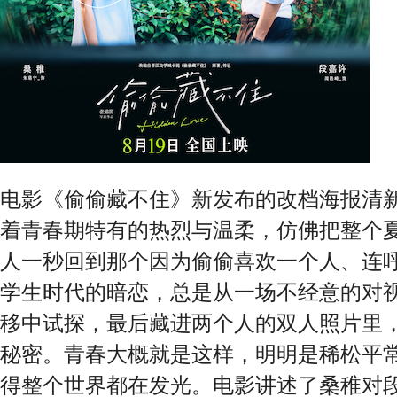
电影《偷偷藏不住》新发布的改档海报清
着青春期特有的热烈与温柔，仿佛把整个
人一秒回到那个因为偷偷喜欢一个人、连
学生时代
的暗恋，总是从一场不经意的对
移
中
试探
，最后藏进
两个人的双人照片
里
秘密。
青春大概就是这样，明明是稀松平
得整个世界都在发光。电影讲述了桑稚对