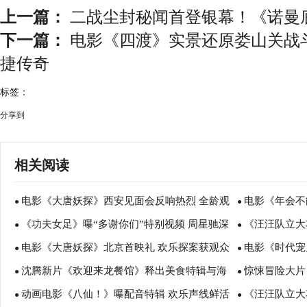
上一篇：
二战尘封秘闻首登银幕！《诺曼底
下一篇：
电影《四渡》实景还原娄山关战
捷传奇
标签：
分享到
相关阅读
电影《大唐妖探》西安见面会反响热烈 全龄观
电影《年会不
●
●
《功夫女足》曝“多谢你们”特别视频 周星驰深
《汪汪队立大
众共赏机关长安城
谈会深度研讨
●
●
电影《大唐妖探》北京首映礼 欢乐探案获观众
电影《时代宠
情致谢观众 岁月沉淀不灭初心
影院陪孩子过
●
●
沈腾新片《欢迎来龙餐馆》释出美食特辑与海
惊悚冒险大片
盛赞：“夯！”
诠释爱与宽恕
●
●
动画电影《八仙！》曝配音特辑 欢乐声线鲜活
《汪汪队立大
报 烟火气中见人情温暖
瑟薇直面恐龙
●
●