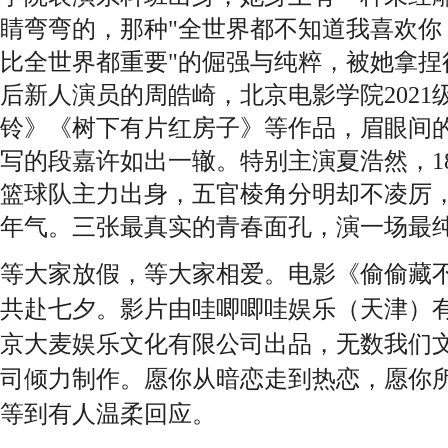
睛弯弯的，那种"全世界都不知道我喜欢你
比全世界都重要"的倔强与纯粹，被她拿捏
后新人演员的周皓崎，北京电影学院202
铃》《树下有片红房子》等作品，眉眼间
写的段嘉许如出一辙。特别主演夏浩然，
篮球队主力出身，五官棱角分明却不凌厉
年气
。
三张最真实的青春面孔，演一场最
等大家放假，等大家相爱
。电影《偷偷藏
共赴七夕
。
影片
由哇唧唧哇娱乐（天津）
京大麦娱乐文化有限公司出品，无数我们
司倾力制作。
愿你从暗恋走到热恋，愿你
等到
有人
温柔
回应。