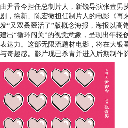
由尹香今担任总制片人，新锐导演张壹男
剧，徐新、陈宏微担任制片人的电影《再
发“又双叒叕活了”版概念海报，海报以高
建出“循环闯关”的视觉意象，呈现出年轻
表达力。这部无限流题材电影，将在大银
与奇趣感。影片现已杀青并进入后期制作