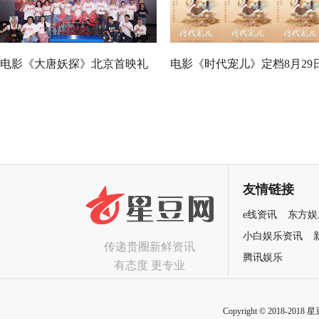
电影《大唐妖探》北京首映礼
电影《时代宠儿》定档8月29
欢乐探案获观众盛赞：“夯！”
大女主逆境破局诠释爱与宽恕
友情链接
e线资讯
东方娱
小白娱乐资讯
传递贵圈新鲜资讯
腾讯娱乐
有态度 更专业
Copyright © 2018-2018 