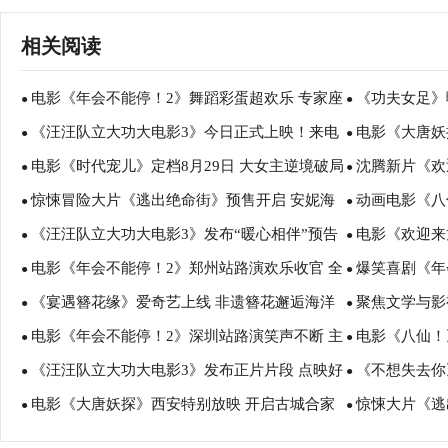
相关阅读
电影《年会不能停！2》舞蹈彩蛋超欢乐 专家座
《功夫女足》
●
●
《汪汪队立大功大电影3》今日正式上映！来电
电影《大唐妖
谈会深度研讨收获满满
情致谢观众 岁
●
●
电影《时代宠儿》定档8月29日 大女主逆境破局
沈腾新片《欢
影院陪孩子过欢乐暑假
盛赞：“夯！”
●
●
惊悚冒险大片《逃出绝命街》预售开启 安妮海
动画电影《八
诠释爱与宽恕
报 烟火气中见
●
●
《汪汪队立大功大电影3》发布“暖心相伴”预告
电影《欢迎来
瑟薇直面恐龙围猎
塑造凡人八仙
●
●
电影《年会不能停！2》郑州站路演欢乐收官 全
爆笑喜剧《年
暑假亲子观影首选
蒋奇明带中餐
●
●
《宴遇簪花缘》爱奇艺上线 非遗簪花邂逅海洋
聚焦文学与影
场爆笑不停共鸣不止
行 张若昀白客
●
●
电影《年会不能停！2》深圳站路演笑声不断 主
电影《八仙！
美食
月报影视改编价
●
●
《汪汪队立大功大电影3》发布正片片段 点映好
《不想失去你》
创解读分享更多幕后创作
互赠“东北特色
●
●
电影《大唐妖探》西安特别放映 开启古城合家
惊悚大片《逃
评如潮线下人气爆棚
凡生活里的光
●
●
欢奇幻冒险！
步步紧逼压迫