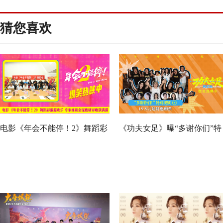
猜您喜欢
电影《年会不能停！2》舞蹈彩
《功夫女足》曝“多谢你们”特
蛋超欢乐 专家座谈会深度研讨
别视频 周星驰深情致谢观众 
收获满满
月沉淀不灭初心