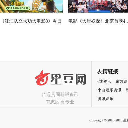
《汪汪队立大功大电影3》今日
电影《大唐妖探》北京首映礼
正式上映！来电影院陪孩子过
欢乐探案获观众盛赞：“夯！”
欢乐暑假
友情链接
e线资讯
东方娱
小白娱乐资讯
传递贵圈新鲜资讯
腾讯娱乐
有态度 更专业
Copyright © 2018-2018 