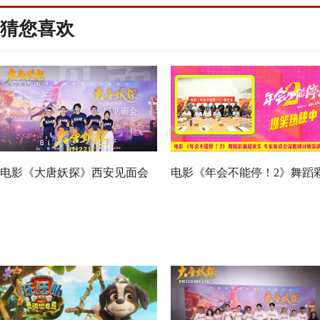
猜您喜欢
电影《大唐妖探》西安见面会
电影《年会不能停！2》舞蹈
反响热烈 全龄观众共赏机关长
蛋超欢乐 专家座谈会深度研
安城
收获满满