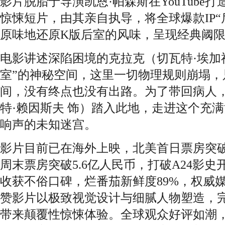
影片脱胎于导演凯恩·帕森斯在YouTube
惊悚短片，由其亲自执导，将全球爆款IP“
原味地还原K版后室的风味，呈现经典阈
电影讲述深陷困境的克拉克（切瓦特·埃加
室”的神秘空间，这里一切物理规则崩塌，
间，没有终点也没有出路。为了带回病人
特·赖因斯夫 饰）踏入此地，走进这个充
响声的未知迷宫。
影片目前已在海外上映，北美首日票房突破
周末票房突破5.6亿人民币，打破A24影
收获不俗口碑，烂番茄新鲜度89%，权威媒
赞影片以极致视觉设计与细腻人物塑造，
带来颠覆性惊悚体验。全球观众好评如潮