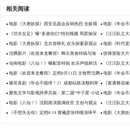
相关阅读
电影《大唐妖探》西安见面会反响热烈 全龄观
电影《年会不
●
●
《功夫女足》曝“多谢你们”特别视频 周星驰深
《汪汪队立大
众共赏机关长安城
谈会深度研讨
●
●
电影《大唐妖探》北京首映礼 欢乐探案获观众
电影《时代宠
情致谢观众 岁月沉淀不灭初心
影院陪孩子过
●
●
沈腾新片《欢迎来龙餐馆》释出美食特辑与海
惊悚冒险大片
盛赞：“夯！”
诠释爱与宽恕
●
●
动画电影《八仙！》曝配音特辑 欢乐声线鲜活
《汪汪队立大
报 烟火气中见人情温暖
瑟薇直面恐龙
●
●
电影《欢迎来龙餐馆》定档8月11日 文牧野沈腾
电影《年会不
塑造凡人八仙群像
暑假亲子观影
●
●
爆笑喜剧《年会不能停！2》成都站路演顺利举
《宴遇簪花缘
蒋奇明带中餐闯中东
场爆笑不停共
●
●
聚焦文学与影视跨界共振：第二届“中子星·小说
电影《年会不
行 张若昀白客爆笑整活走心输出
美食
●
●
电影《八仙！》沈阳路演圆满收官 主创与观众
《汪汪队立大
月报影视改编价值潜力榜”在盐城揭晓
创解读分享更
●
●
《不想失去你》定档8.19 黄曦彦张祎曈演绎平
电影《大唐妖
互赠“东北特色”惊喜
评如潮线下人
●
●
凡生活里的光亮
欢奇幻冒险！