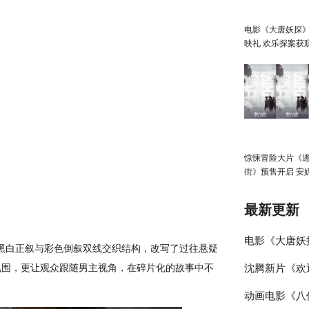
电影《大唐妖探
映礼 欢乐探案获
赞：“夯！”
惊悚冒险大片《
街》预售开启 安
直面恐龙围猎
最新更新
电影《大唐妖
白正叙与彩色倒叙双线交织结构，改写了过往悬疑
氛围，更让观众跟随男主视角，在碎片化的故事中不
沈腾新片《欢
探案获观众盛
动画电影《八
食特辑与海报