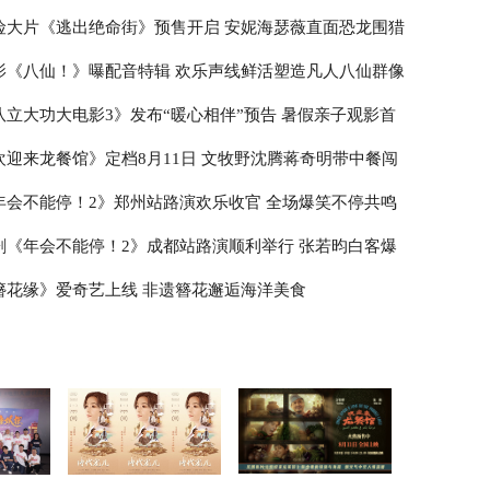
险大片《逃出绝命街》预售开启 安妮海瑟薇直面恐龙围猎
影《八仙！》曝配音特辑 欢乐声线鲜活塑造凡人八仙群像
队立大功大电影3》发布“暖心相伴”预告 暑假亲子观影首
欢迎来龙餐馆》定档8月11日 文牧野沈腾蒋奇明带中餐闯
年会不能停！2》郑州站路演欢乐收官 全场爆笑不停共鸣
剧《年会不能停！2》成都站路演顺利举行 张若昀白客爆
走心输出
簪花缘》爱奇艺上线 非遗簪花邂逅海洋美食