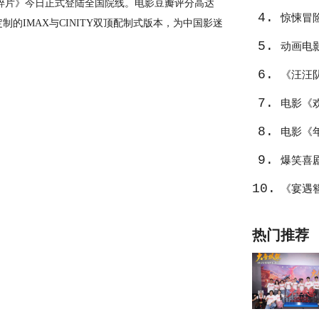
碎片》今日正式登陆全国院线。电影豆瓣评分高达
4.
温暖
惊悚冒
制的IMAX与CINITY双顶配制式版本，为中国影迷
5.
动画电
6.
《汪汪
7.
选
电影《
8.
中东
电影《
9.
不止
爆笑喜
10.
笑整活
《宴遇
热门推荐