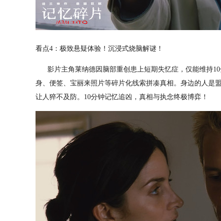
看点4：极致悬疑体验！沉浸式烧脑解谜！
影片主角莱纳德因脑部重创患上短期失忆症，仅能维持10
身、便签、宝丽来照片等碎片化线索拼凑真相。身边的人是
让人猝不及防。10分钟记忆追凶，真相与执念终极博弈！