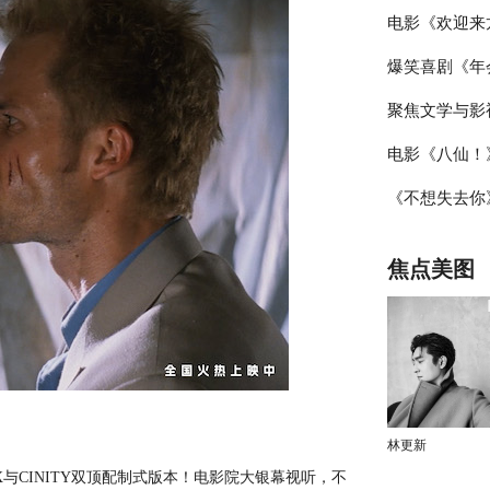
电影《欢迎来
乐声线鲜活塑
爆笑喜剧《年
日 文牧野沈
聚焦文学与影
站路演顺利举
电影《八仙！
届“中子星·
活走心输出
《不想失去你》
主创与观众互
潜力榜”在盐
祎曈演绎平凡
焦点美图
林更新
CINITY双顶配制式版本！电影院大银幕视听，不