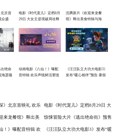
》北京首
电影《时代宠儿》定档8月
沈腾新片《欢迎来龙餐
观众盛
29日 大女主逆境破局诠释
馆》释出美食特辑与海
爱与宽恕
报 烟火气中见人情温暖
逃出绝命
动画电影《八仙！》曝配
《汪汪队立大功大电影3》
妮海瑟薇
音特辑 欢乐声线鲜活塑造
发布“暖心相伴”预告 暑假
凡人八仙群像
亲子观影首选
探》北京首映礼 欢乐
电影《时代宠儿》定档8月29日 大
迎来龙餐馆》释出美
惊悚冒险大片《逃出绝命街》预售
赞：“夯！”
女主逆境破局诠释爱与宽恕
仙！》曝配音特辑 欢
《汪汪队立大功大电影3》发布“暖
 烟火气中见人情温暖
开启 安妮海瑟薇直面恐龙围猎