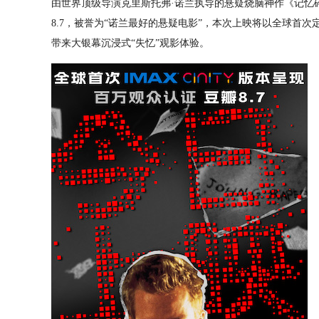
由世界顶级导演克里斯托弗·诺兰执导的悬疑烧脑神作《记忆
8.7，被誉为“诺兰最好的悬疑电影”，本次上映将以全球首次定
带来大银幕沉浸式“失忆”观影体验。