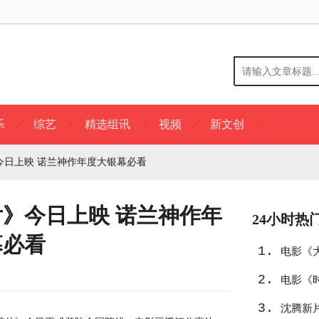
乐
综艺
精选组讯
视频
新文创
今日上映 诺兰神作年度大银幕必看
片》今日上映 诺兰神作年
24小时热
幕必看
1.
电影《
2.
电影《
3.
沈腾新