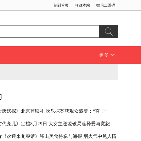
转到首页
收藏本站
微信二维码
更多
门
大唐妖探》北京首映礼 欢乐探案获观众盛赞：“夯！”
时代宠儿》定档8月29日 大女主逆境破局诠释爱与宽恕
片《欢迎来龙餐馆》释出美食特辑与海报 烟火气中见人情