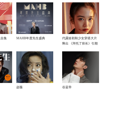
毯合集
MAHB年度先生盛典
代露娃初秋少女穿搭大片
释出 《拜托了班长》引期
待
赵薇
谷蓝帝