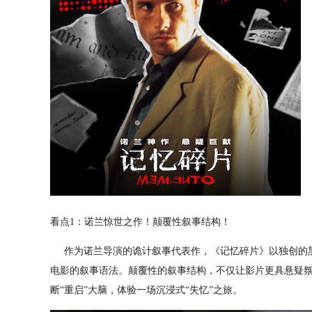
看点1：诺兰惊世之作！颠覆性叙事结构！
作为诺兰导演的诡计叙事代表作，《记忆碎片》以独创的黑
电影的叙事语法。颠覆性的叙事结构，不仅让影片更具悬疑
断“重启”大脑，体验一场沉浸式“失忆”之旅。