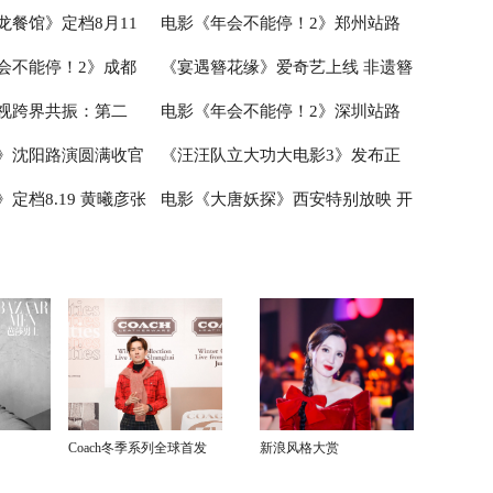
龙餐馆》定档8月11
电影《年会不能停！2》郑州站路
造凡人八仙群像
心相伴”预告 暑假亲子观影首选
会不能停！2》成都
《宴遇簪花缘》爱奇艺上线 非遗簪
腾蒋奇明带中餐闯中东
演欢乐收官 全场爆笑不停共鸣不止
视跨界共振：第二
电影《年会不能停！2》深圳站路
行 张若昀白客爆笑整
花邂逅海洋美食
》沈阳路演圆满收官
《汪汪队立大功大电影3》发布正
小说月报影视改编价值
演笑声不断 主创解读分享更多幕后
定档8.19 黄曦彦张
电影《大唐妖探》西安特别放映 开
赠“东北特色”惊喜
片片段 点映好评如潮线下人气爆棚
城揭晓
创作
生活里的光亮
启古城合家欢奇幻冒险！
Coach冬季系列全球首发
新浪风格大赏