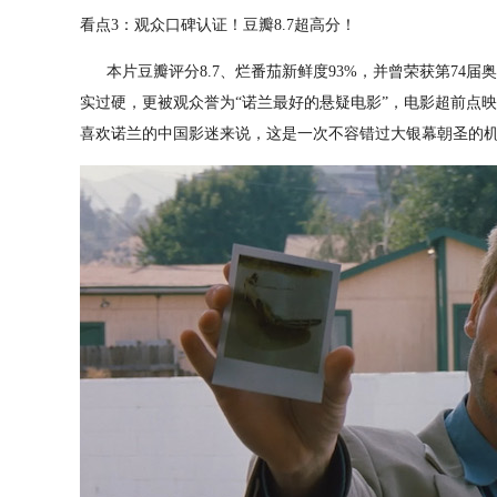
看点3：观众口碑认证！豆瓣8.7超高分！
本片豆瓣评分8.7、烂番茄新鲜度93%，并曾荣获第74届
实过硬，更被观众誉为“诺兰最好的悬疑电影”，电影超前点映
喜欢诺兰的中国影迷来说，这是一次不容错过大银幕朝圣的