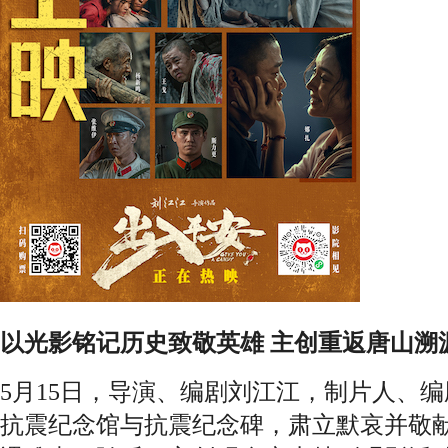
以光影铭记历史致敬英雄 主创重返唐山溯
5月15日，导演、编剧刘江江，制片人、
抗震纪念馆与抗震纪念碑，肃立默哀并敬