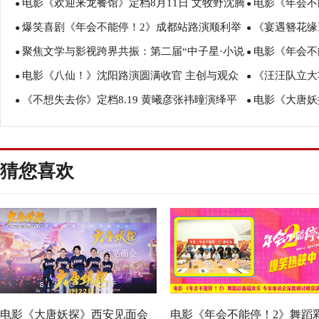
电影《欢迎来龙餐馆》定档8月11日 文牧野沈腾
电影《年会不
塑造凡人八仙群像
暑假亲子观影
●
●
爆笑喜剧《年会不能停！2》成都站路演顺利举
《宴遇簪花缘
蒋奇明带中餐闯中东
场爆笑不停共
●
●
聚焦文学与影视跨界共振：第二届“中子星·小说
电影《年会不
行 张若昀白客爆笑整活走心输出
美食
●
●
电影《八仙！》沈阳路演圆满收官 主创与观众
《汪汪队立大
月报影视改编价值潜力榜”在盐城揭晓
创解读分享更
●
●
《不想失去你》定档8.19 黄曦彦张祎曈演绎平
电影《大唐妖
互赠“东北特色”惊喜
评如潮线下人
●
●
凡生活里的光亮
欢奇幻冒险！
猜您喜欢
电影《大唐妖探》西安见面会
电影《年会不能停！2》舞蹈