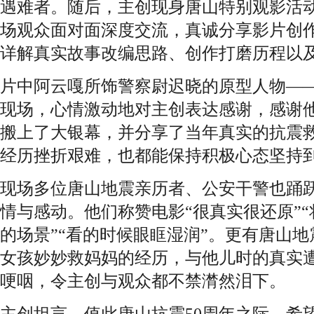
遇难者。随后，主创现身唐山特别观影活
场观众面对面深度交流，真诚分享影片创
详解真实故事改编思路、创作打磨历程以
片中阿云嘎所饰警察尉迟晓的原型人物—
现场，心情激动地对主创表达感谢，感谢他
搬上了大银幕，并分享了当年真实的抗震
经历挫折艰难，也都能保持积极心态坚持
现场多位唐山地震亲历者、公安干警也踊
情与感动。他们称赞电影“很真实很还原”“
的场景”“看的时候眼眶湿润”。更有唐山
女孩妙妙救妈妈的经历，与他儿时的真实
哽咽，令主创与观众都不禁潸然泪下。
主创坦言，值此唐山抗震50周年之际，希