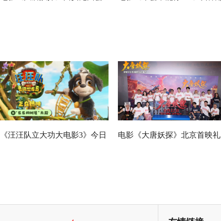
反响热烈 全龄观众共赏机关长
蛋超欢乐 专家座谈会深度研
安城
收获满满
《汪汪队立大功大电影3》今日
电影《大唐妖探》北京首映礼
正式上映！来电影院陪孩子过
欢乐探案获观众盛赞：“夯！”
欢乐暑假