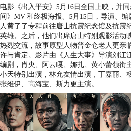
电影《出入平安》5月16日全国上映，并
间》MV 和终极海报。5月15日，导演、
人黄了了专程前往唐山抗震纪念馆及抗震
英雄。之后，他们出席唐山特别观影活动
热烈交流，故事原型人物普金仓老人更亲
许与肯定。影片由《人生大事》导演刘江
编剧，肖央、阿云嘎、娜扎、黄小蕾领衔
小天特别出演，林允友情出演，丁嘉丽、
张维伊、高海宝、斯力更主演。