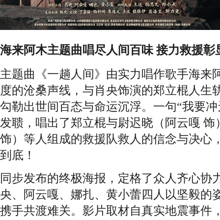
海来阿木主题曲唱尽人间百味 接力救援彰
主题曲《一趟人间》由实力唱作歌手海来
度的沧桑声线，与肖央饰演的郑立棍人生
勾勒出世间百态与命运沉浮。一句“我要冲
发聩，唱出了郑立棍与尉迟晓（阿云嘎 饰
饰）等人组成的救援队救人的信念与决心
到底！
同步发布的终极海报，定格了众人齐心协
央、阿云嘎、娜扎、黄小蕾四人以坚毅的
携手共渡难关。影片取材自真实地震事件