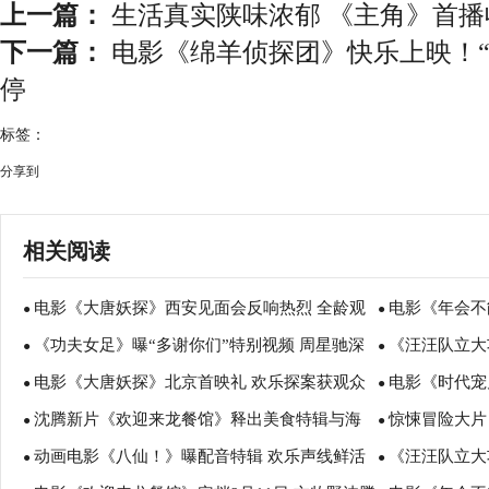
上一篇：
生活真实陕味浓郁 《主角》首
下一篇：
电影《绵羊侦探团》快乐上映！“
停
标签：
分享到
相关阅读
电影《大唐妖探》西安见面会反响热烈 全龄观
电影《年会不
●
●
《功夫女足》曝“多谢你们”特别视频 周星驰深
《汪汪队立大
众共赏机关长安城
谈会深度研讨
●
●
电影《大唐妖探》北京首映礼 欢乐探案获观众
电影《时代宠
情致谢观众 岁月沉淀不灭初心
影院陪孩子过
●
●
沈腾新片《欢迎来龙餐馆》释出美食特辑与海
惊悚冒险大片
盛赞：“夯！”
诠释爱与宽恕
●
●
动画电影《八仙！》曝配音特辑 欢乐声线鲜活
《汪汪队立大
报 烟火气中见人情温暖
瑟薇直面恐龙
●
●