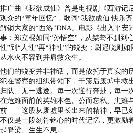
推广曲《我欲成仙》曾是电视剧《西游记
观众的“童年回忆”，歌词“我欲成仙 快乐
解锁大家的“西游”DNA。电影《出入平
事：郑立棍如同“孙悟空”，从桀骜不驯到
性”到“人性”再“神性”的蜕变；尉迟晓则如
从水火不容到并肩救众生。
他们的蜕变并非神话，而是依托于真实的历
犯在警察的组织带领下，于震后废墟中救出
归队、无一逃逸。每一次逆行奔赴，每一
在危难面前的英雄本色。公而忘私、患难
前——这股从废墟里长出来的精神，早已
不仅是一段刻骨铭心的时代记忆，更激励
起脊梁、生生不息。