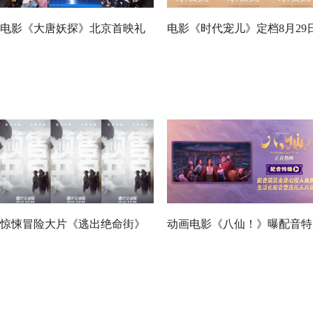
电影《大唐妖探》北京首映礼
电影《时代宠儿》定档8月29
欢乐探案获观众盛赞：“夯！”
大女主逆境破局诠释爱与宽恕
惊悚冒险大片《逃出绝命街》
动画电影《八仙！》曝配音特
预售开启 安妮海瑟薇直面恐龙
辑 欢乐声线鲜活塑造凡人八
围猎
群像