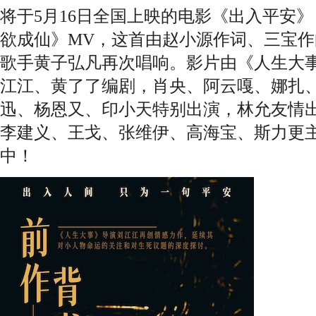
将于5月16日全国上映的电影《出入平安
欲成仙》MV，这首由赵小源作词、三宝
歌手黄子弘凡再次唱响。影片由《人生大
江江、黄了了编剧，肖央、阿云嘎、娜扎
迅、杨恩又、印小天特别出演，林允友情
李建义、王戈、张维伊、高海宝、斯力更
中！