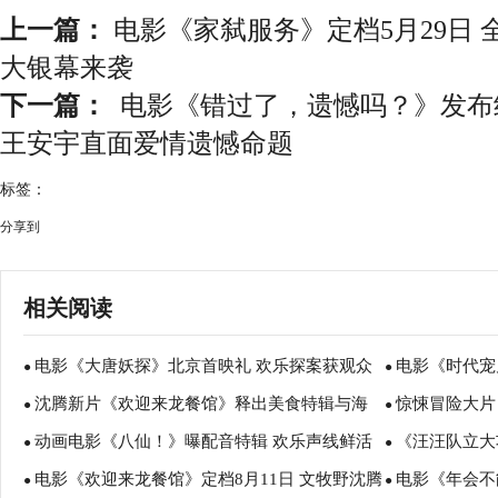
上一篇：
电影《家弑服务》定档5月29日
大银幕来袭
下一篇：
电影《错过了，遗憾吗？》发布
王安宇直面爱情遗憾命题
标签：
分享到
相关阅读
电影《大唐妖探》北京首映礼 欢乐探案获观众
电影《时代宠
●
●
沈腾新片《欢迎来龙餐馆》释出美食特辑与海
惊悚冒险大片
盛赞：“夯！”
诠释爱与宽恕
●
●
动画电影《八仙！》曝配音特辑 欢乐声线鲜活
《汪汪队立大
报 烟火气中见人情温暖
瑟薇直面恐龙
●
●
电影《欢迎来龙餐馆》定档8月11日 文牧野沈腾
电影《年会不
塑造凡人八仙群像
暑假亲子观影
●
●