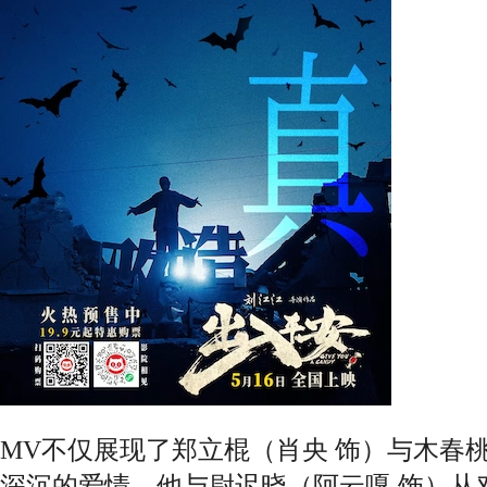
MV不仅展现了郑立棍（肖央 饰）与木春
深沉的爱情，他与尉迟晓（阿云嘎 饰）从