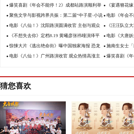
爆笑喜剧《年会不能停！2》成都站路演顺利举
《宴遇簪花缘
蒋奇明带中餐闯中东
场爆笑不停共
●
●
聚焦文学与影视跨界共振：第二届“中子星·小说
电影《年会不
行 张若昀白客爆笑整活走心输出
美食
●
●
电影《八仙！》沈阳路演圆满收官 主创与观众
《汪汪队立大
月报影视改编价值潜力榜”在盐城揭晓
创解读分享更
●
●
《不想失去你》定档8.19 黄曦彦张祎曈演绎平
电影《大唐妖
互赠“东北特色”惊喜
评如潮线下人
●
●
惊悚大片《逃出绝命街》曝中国独家海报 恐龙
施南生女士「南
凡生活里的光亮
欢奇幻冒险！
●
●
电影《八仙！》广州路演收官 观众热情高涨主
爆笑喜剧《年
步步紧逼压迫感拉满
思会今早举行
●
●
创收获“粤”式惊喜
成 花式整活走
猜您喜欢