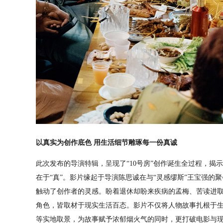
以真实为创作底色 用生活细节雕琢每一份真诚
此次发布的导演特辑，呈现了“10号房”创作诞生全过程，揭
在于“真”。影片缘起于导演陈思诚在与“灵感缪斯”王宝强的
触动了创作者的灵感。盼着退休却盼来疾病的孟梅、苦读进
角色，皆取材于现实生活百态。影片不仅将人物故事扎根于
等实地取景，为故事赋予浓郁烟火气的同时，更打破电影与