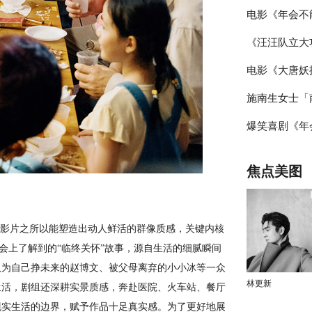
电影《年会不
花邂逅海洋美
《汪汪队立大
演笑声不断 
电影《大唐妖
片片段 点映
创作
施南生女士「南
启古城合家欢
爆笑喜剧《年
NANSUN」
站路演圆满完
焦点美图
有笑有料
示影片之所以能塑造出动人鲜活的群像质感，关键内核
聚会上了解到的“临终关怀”故事，源自生活的细腻瞬间
取为自己挣未来的赵博文、被父母离弃的小小冰等一众
林更新
生活，剧组还深耕实景质感，奔赴医院、火车站、餐厅
现实生活的边界，赋予作品十足真实感。为了更好地展