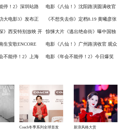
能停！2》深圳站路
电影《八仙！》沈阳路演圆满收官
食
届“中子星·小说月报影视改编价值
活走心输出
功大电影3》发布正
《不想失去你》定档8.19 黄曦彦张
主创解读分享更多幕后
主创与观众互赠“东北特色”惊喜
潜力榜”在盐城揭晓
探》西安特别放映 开
惊悚大片《逃出绝命街》曝中国独
好评如潮线下人气爆棚
祎曈演绎平凡生活里的光亮
生安歌ENCORE
电影《八仙！》广州路演收官 观众
奇幻冒险！
家海报 恐龙步步紧逼压迫感拉满
会不能停！2》上海
电影《年会不能停！2》今日爆笑
追思会今早举行
热情高涨主创收获“粤”式惊喜
成 花式整活走心互动
上映 杭州站路演抽象整活不能停
Coach冬季系列全球首发
新浪风格大赏