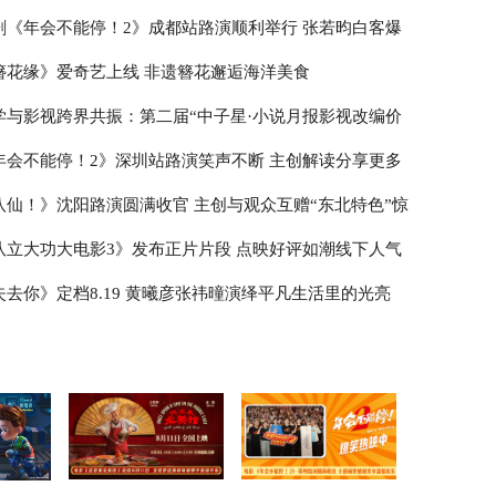
剧《年会不能停！2》成都站路演顺利举行 张若昀白客爆
走心输出
簪花缘》爱奇艺上线 非遗簪花邂逅海洋美食
学与影视跨界共振：第二届“中子星·小说月报影视改编价
榜”在盐城揭晓
年会不能停！2》深圳站路演笑声不断 主创解读分享更多
作
八仙！》沈阳路演圆满收官 主创与观众互赠“东北特色”惊
队立大功大电影3》发布正片片段 点映好评如潮线下人气
失去你》定档8.19 黄曦彦张祎曈演绎平凡生活里的光亮