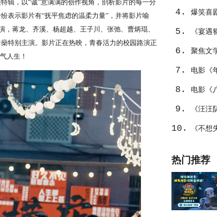
特辑，以“诚”意满满的创作视角，剖析影片的每一分
4.
不止
爆笑喜
纷表示影片有“抚平焦虑的温柔力量”，并将影片喻
导演，蒋龙、齐溪、杨超越、王子川、张弛、曹炳琨、
5.
笑整活
《宴遇
泰燊特别主演。影片正在热映，青春活力的校园路演正
6.
聚焦文
热气人生！
7.
值潜力
电影《
8.
幕后创
电影《
9.
喜
《汪汪
10.
爆棚
《不想
热门推荐