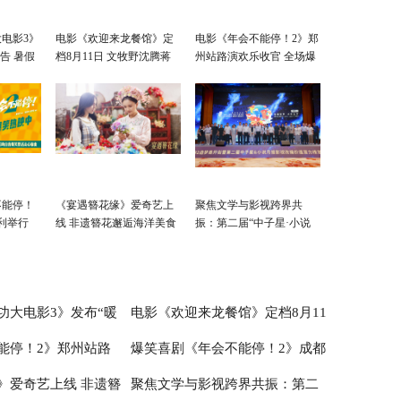
电影3》
电影《欢迎来龙餐馆》定
电影《年会不能停！2》郑
告 暑假
档8月11日 文牧野沈腾蒋
州站路演欢乐收官 全场爆
奇明带中餐闯中东
笑不停共鸣不止
不能停！
《宴遇簪花缘》爱奇艺上
聚焦文学与影视跨界共
利举行
线 非遗簪花邂逅海洋美食
振：第二届“中子星·小说
整活走心
月报影视改编价值潜力
榜”在盐城揭晓
功大电影3》发布“暖
电影《欢迎来龙餐馆》定档8月11
能停！2》郑州站路
爆笑喜剧《年会不能停！2》成都
 暑假亲子观影首选
日 文牧野沈腾蒋奇明带中餐闯中东
》爱奇艺上线 非遗簪
聚焦文学与影视跨界共振：第二
全场爆笑不停共鸣不止
站路演顺利举行 张若昀白客爆笑整