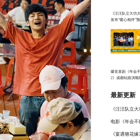
《汪汪队立大功大
发布“暖心相伴”预
亲子观影首选
爆笑喜剧《年会
2》成都站路演顺
张若昀白客爆笑
输出
最新更新
《汪汪队立大
电影《年会不
心相伴”预告
《宴遇簪花缘
演欢乐收官 