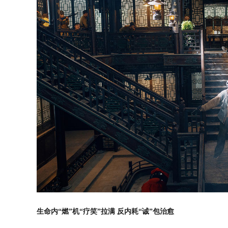
生命内
“
燃
”
机
“
疗笑
”
拉满 反内耗
“
诚
”
包治愈