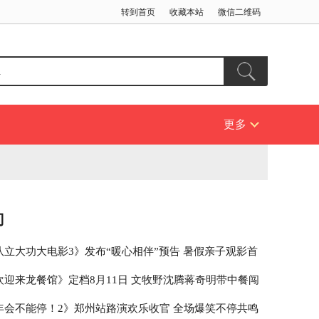
转到首页
收藏本站
微信二维码
更多
门
队立大功大电影3》发布“暖心相伴”预告 暑假亲子观影首
欢迎来龙餐馆》定档8月11日 文牧野沈腾蒋奇明带中餐闯
年会不能停！2》郑州站路演欢乐收官 全场爆笑不停共鸣