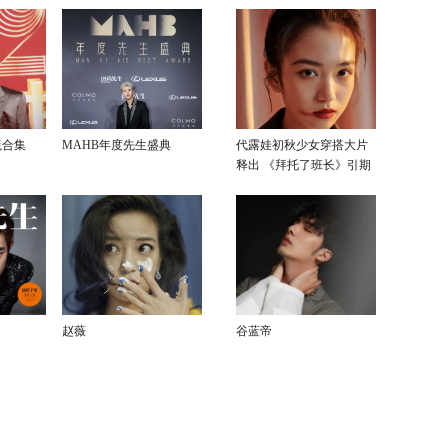
毯合集
MAHB年度先生盛典
代露娃初秋少女穿搭大片
释出 《拜托了班长》引期
待
赵薇
谷蓝帝