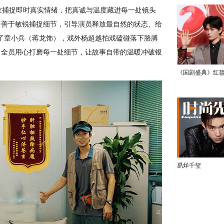
精准捕捉即时真实情绪，把真诚与温度藏进每一处镜头
中善于敏锐捕捉细节，引导演员释放最自然的状态、给
下了章小兵（蒋龙饰），戏外杨超越拍戏磕碰落下胳膊
，全员用心打磨每一处细节，让故事自带的温暖冲破银
《国剧盛典》红
易烊千玺