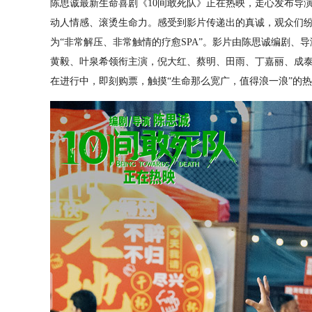
陈思诚最新生命喜剧《10间敢死队》正在热映，走心发布导演
动人情感、滚烫生命力。感受到影片传递出的真诚，观众们纷
为“非常解压、非常触情的疗愈SPA”。影片由陈思诚编剧、
黄毅、叶泉希领衔主演，倪大红、蔡明、田雨、丁嘉丽、成
在进行中，即刻购票，触摸“生命那么宽广，值得浪一浪”的