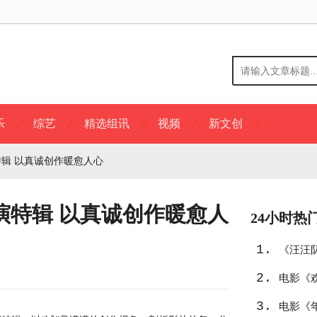
乐
综艺
精选组讯
视频
新文创
特辑 以真诚创作暖愈人心
演特辑 以真诚创作暖愈人
24小时热
1.
《汪汪
2.
选
电影《
3.
中东
电影《