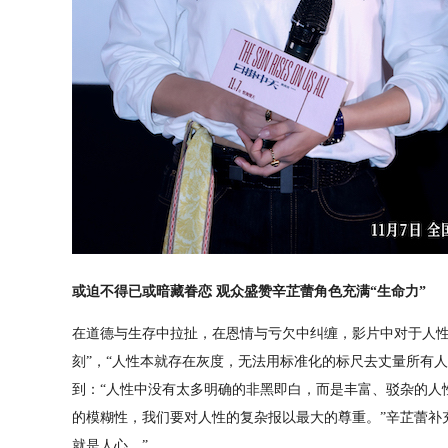
或
迫不得
已或
暗藏眷恋
观众盛赞辛芷蕾
角色
充满
“
生命力
”
在道德与生存中拉扯，在恩情与亏欠中纠缠，影片中对于人性
刻”，“人性本就存在灰度，无法用标准化的标尺去丈量所有人
到：“人性中没有太多明确的非黑即白，而是丰富、驳杂的人
的模糊性，我们要对人性的复杂报以最大的尊重。”辛芷蕾补
就是人心。”