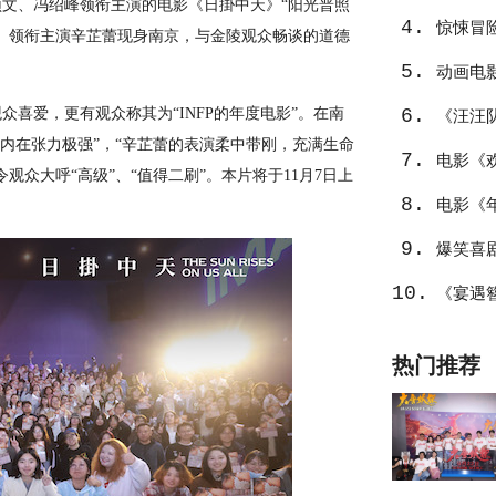
文、冯绍峰领衔主演的电影《日掛中天》“阳光普照
4.
温暖
惊悚冒
、领衔主演辛芷蕾现身南京，与金陵观众畅谈的道德
5.
动画电
喜爱，更有观众称其为“INFP的年度电影”。在南
6.
《汪汪
戏内在张力极强”，“辛芷蕾的表演柔中带刚，充满生命
7.
选
电影《
众大呼“高级”、“值得二刷”。本片将于11月7日上
8.
中东
电影《
9.
不止
爆笑喜
10.
笑整活
《宴遇
热门推荐