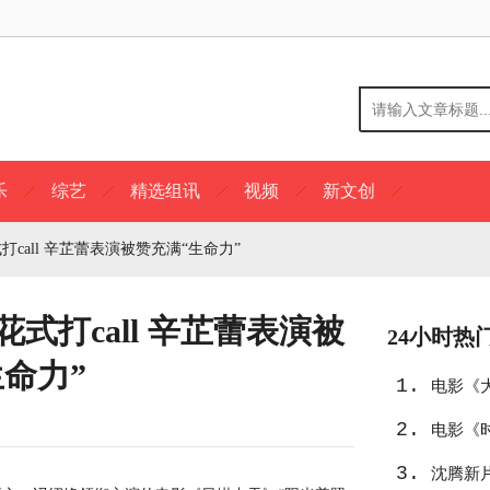
乐
综艺
精选组讯
视频
新文创
call 辛芷蕾表演被赞充满“生命力”
式打call 辛芷蕾表演被
24小时热
生命力”
1.
电影《
2.
电影《
3.
沈腾新