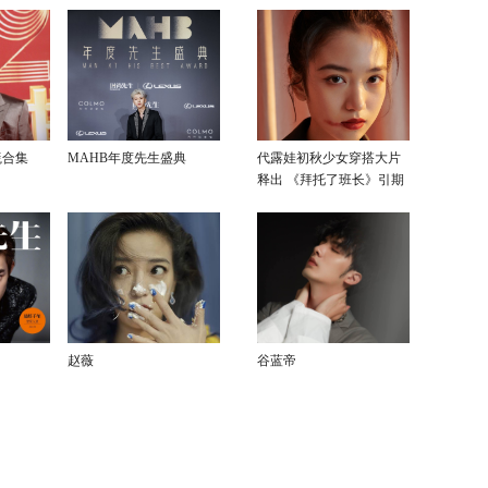
毯合集
MAHB年度先生盛典
代露娃初秋少女穿搭大片
释出 《拜托了班长》引期
待
赵薇
谷蓝帝