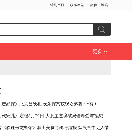
转到首页
收藏本站
微信二维码
更多
门
大唐妖探》北京首映礼 欢乐探案获观众盛赞：“夯！”
时代宠儿》定档8月29日 大女主逆境破局诠释爱与宽恕
片《欢迎来龙餐馆》释出美食特辑与海报 烟火气中见人情