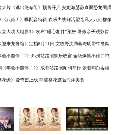
险大片《逃出绝命街》预售开启 安妮海瑟薇直面恐龙围猎
影《八仙！》曝配音特辑 欢乐声线鲜活塑造凡人八仙群像
队立大功大电影3》发布“暖心相伴”预告 暑假亲子观影首
欢迎来龙餐馆》定档8月11日 文牧野沈腾蒋奇明带中餐闯
年会不能停！2》郑州站路演欢乐收官 全场爆笑不停共鸣
剧《年会不能停！2》成都站路演顺利举行 张若昀白客爆
走心输出
簪花缘》爱奇艺上线 非遗簪花邂逅海洋美食