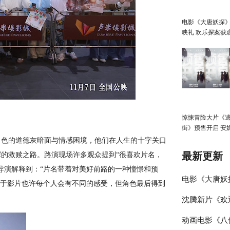
电影《大唐妖探
映礼 欢乐探案获
赞：“夯！”
惊悚冒险大片《
街》预售开启 安
直面恐龙围猎
角色的道德灰暗面与情感困境，他们在人生的十字关口
最新更新
的救赎之路。路演现场许多观众提到“很喜欢片名，
导演解释到：“片名带着对美好前路的一种憧憬和预
电影《大唐妖
关于影片也许每个人会有不同的感受，但角色最后得到
沈腾新片《欢
探案获观众盛
动画电影《八
食特辑与海报