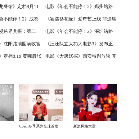
龙餐馆》定档8月11
电影《年会不能停！2》郑州站路
造凡人八仙群像
心相伴”预告 暑假亲子观影首选
会不能停！2》成都
《宴遇簪花缘》爱奇艺上线 非遗簪
腾蒋奇明带中餐闯中东
演欢乐收官 全场爆笑不停共鸣不止
视跨界共振：第二
电影《年会不能停！2》深圳站路
行 张若昀白客爆笑整
花邂逅海洋美食
》沈阳路演圆满收官
《汪汪队立大功大电影3》发布正
小说月报影视改编价值
演笑声不断 主创解读分享更多幕后
定档8.19 黄曦彦张
电影《大唐妖探》西安特别放映 开
赠“东北特色”惊喜
片片段 点映好评如潮线下人气爆棚
城揭晓
创作
生活里的光亮
启古城合家欢奇幻冒险！
Coach冬季系列全球首发
新浪风格大赏