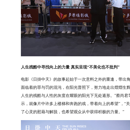
人生残酷
中寻找向上的力量
真实
呈现“
不
美化也不批判
”
电影《日掛中天》的故事起始于一次意料之外的重逢，带出
面临着的罪与罚的混沌，在阳光普照下，努力地走出熠熠生辉
人生的残酷与人性的灰度在耀眼的阳光下无处遁形。”蔡尚君
示，就像片中许多上楼梯和奔跑的戏，带着向上的希望”，“
了心灵的慰藉与解脱，也希望观众从中获得积极的力量。”