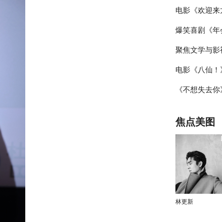
电影《欢迎来
乐声线鲜活塑
爆笑喜剧《年
日 文牧野沈
聚焦文学与影
站路演顺利举
电影《八仙！
届“中子星·
活走心输出
《不想失去你》
主创与观众互
潜力榜”在盐
祎曈演绎平凡
焦点美图
林更新