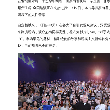
在爱恨里对峙，于恩怨中纠缠！由蔡尚君执导，辛芷蕾、张颂
熠熠生辉”全国路演正在火热进行中！昨日，本片导演蔡尚君
困境下的人性善恶。
自定档以来，《日掛中天》在各大平台引发观众热议，深受观众
京路演现场，观众热情同样高涨，花式为影片打call。“对手
力”。市场罕见的题材、精彩绝伦的故事和现实主义新鲜触角令观
映，目前预售已全面开启。