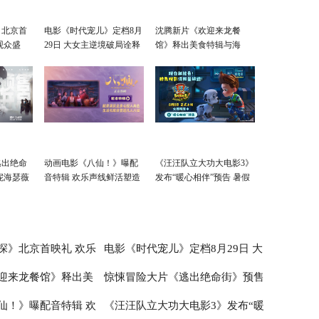
》北京首
电影《时代宠儿》定档8月
沈腾新片《欢迎来龙餐
观众盛
29日 大女主逆境破局诠释
馆》释出美食特辑与海
爱与宽恕
报 烟火气中见人情温暖
逃出绝命
动画电影《八仙！》曝配
《汪汪队立大功大电影3》
妮海瑟薇
音特辑 欢乐声线鲜活塑造
发布“暖心相伴”预告 暑假
凡人八仙群像
亲子观影首选
探》北京首映礼 欢乐
电影《时代宠儿》定档8月29日 大
迎来龙餐馆》释出美
惊悚冒险大片《逃出绝命街》预售
赞：“夯！”
女主逆境破局诠释爱与宽恕
仙！》曝配音特辑 欢
《汪汪队立大功大电影3》发布“暖
 烟火气中见人情温暖
开启 安妮海瑟薇直面恐龙围猎