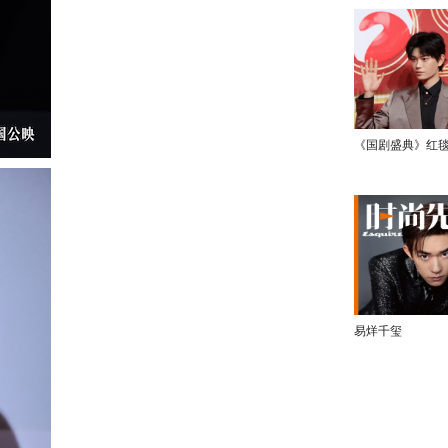
《国剧盛典》红
易烊千玺