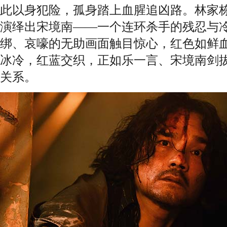
此以身犯险，孤身踏上血腥追凶路。林家
演绎出宋境南——一个连环杀手的残忍与
绑、哀嚎的无助画面触目惊心，红色如鲜
冰冷，红蓝交织，正如乐一言、宋境南剑
关系。