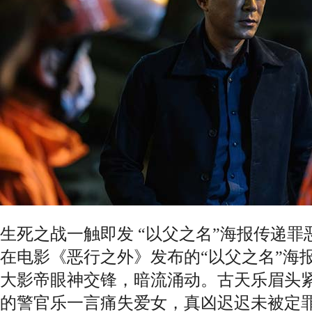
生死之战一触即发 “以父之名”海报传递罪
在电影《恶行之外》发布的“以父之名”海
大影帝眼神交锋，暗流涌动。古天乐眉头
的警官乐一言痛失爱女，真凶迟迟未被定