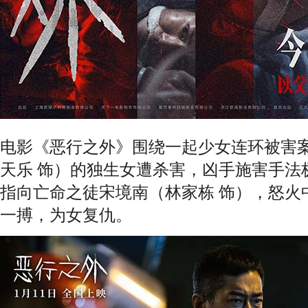
电影《恶行之外》围绕一起少女连环被害
天乐 饰）的独生女遭杀害，凶手施害手法
指向亡命之徒宋境南（林家栋 饰），怒火
一搏，为女复仇。