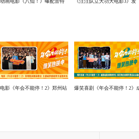
动画电影《八仙！》曝配音特
《汪汪队立大功大电影3》发
辑 欢乐声线鲜活塑造凡人八仙
布“暖心相伴”预告 暑假亲子
群像
影首选
电影《年会不能停！2》郑州站
爆笑喜剧《年会不能停！2》
路演欢乐收官 全场爆笑不停共
都站路演顺利举行 张若昀白
鸣不止
爆笑整活走心输出