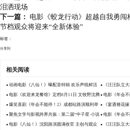
泪洒现场
下一篇：
电影《蛟龙行动》超越自我勇闯核
节档观众将迎来“全新体验”
标签：
分享到
相关阅读
动画电影《八仙！》曝配音特辑 欢乐声线鲜活
《汪汪队立大
●
●
电影《欢迎来龙餐馆》定档8月11日 文牧野沈腾
电影《年会不
塑造凡人八仙群像
暑假亲子观影
●
●
爆笑喜剧《年会不能停！2》成都站路演顺利举
《宴遇簪花缘
蒋奇明带中餐闯中东
场爆笑不停共
●
●
聚焦文学与影视跨界共振：第二届“中子星·小说
电影《年会不
行 张若昀白客爆笑整活走心输出
美食
●
●
电影《八仙！》沈阳路演圆满收官 主创与观众
《汪汪队立大
月报影视改编价值潜力榜”在盐城揭晓
创解读分享更
●
●