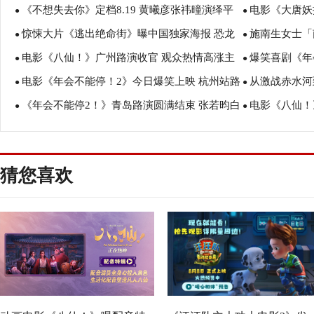
《不想失去你》定档8.19 黄曦彦张祎曈演绎平
电影《大唐妖
互赠“东北特色”惊喜
评如潮线下人
●
●
惊悚大片《逃出绝命街》曝中国独家海报 恐龙
施南生女士「南
凡生活里的光亮
欢奇幻冒险！
●
●
电影《八仙！》广州路演收官 观众热情高涨主
爆笑喜剧《年
步步紧逼压迫感拉满
思会今早举行
●
●
电影《年会不能停！2》今日爆笑上映 杭州站路
从激战赤水河
创收获“粤”式惊喜
成 花式整活走
●
●
《年会不能停2！》青岛路演圆满结束 张若昀白
电影《八仙！
演抽象整活不能停
99周年之际感
●
●
客大鹏田雨笑梗包袱接连不断
结共赴终极决
猜您喜欢