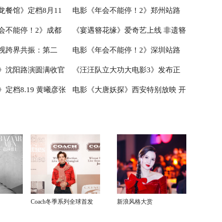
龙餐馆》定档8月11
电影《年会不能停！2》郑州站路
造凡人八仙群像
心相伴”预告 暑假亲子观影首选
会不能停！2》成都
《宴遇簪花缘》爱奇艺上线 非遗簪
腾蒋奇明带中餐闯中东
演欢乐收官 全场爆笑不停共鸣不止
视跨界共振：第二
电影《年会不能停！2》深圳站路
行 张若昀白客爆笑整
花邂逅海洋美食
》沈阳路演圆满收官
《汪汪队立大功大电影3》发布正
小说月报影视改编价值
演笑声不断 主创解读分享更多幕后
定档8.19 黄曦彦张
电影《大唐妖探》西安特别放映 开
赠“东北特色”惊喜
片片段 点映好评如潮线下人气爆棚
城揭晓
创作
生活里的光亮
启古城合家欢奇幻冒险！
Coach冬季系列全球首发
新浪风格大赏