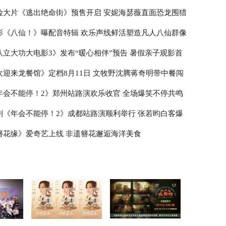
险大片《逃出绝命街》预售开启 安妮海瑟薇直面恐龙围猎
影《八仙！》曝配音特辑 欢乐声线鲜活塑造凡人八仙群像
队立大功大电影3》发布“暖心相伴”预告 暑假亲子观影首
欢迎来龙餐馆》定档8月11日 文牧野沈腾蒋奇明带中餐闯
年会不能停！2》郑州站路演欢乐收官 全场爆笑不停共鸣
剧《年会不能停！2》成都站路演顺利举行 张若昀白客爆
走心输出
簪花缘》爱奇艺上线 非遗簪花邂逅海洋美食