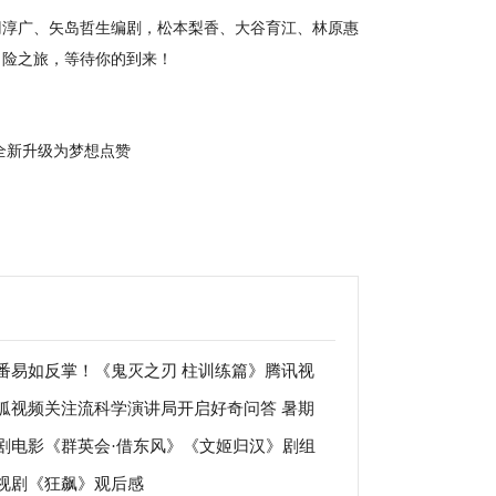
冈淳广、矢岛哲生编剧，松本梨香、大谷育江、林原惠
冒险之旅，等待你的到来！
全新升级为梦想点赞
番易如反掌！《鬼灭之刃 柱训练篇》腾讯视
狐视频关注流科学演讲局开启好奇问答 暑期
月22日开播
剧电影《群英会·借东风》《文姬归汉》剧组
直播解惑
视剧《狂飙》观后感
北京国际电影节红毯仪式