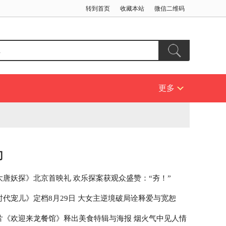
转到首页
收藏本站
微信二维码
更多
门
大唐妖探》北京首映礼 欢乐探案获观众盛赞：“夯！”
时代宠儿》定档8月29日 大女主逆境破局诠释爱与宽恕
片《欢迎来龙餐馆》释出美食特辑与海报 烟火气中见人情