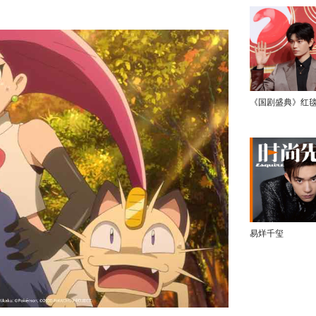
《国剧盛典》红
易烊千玺