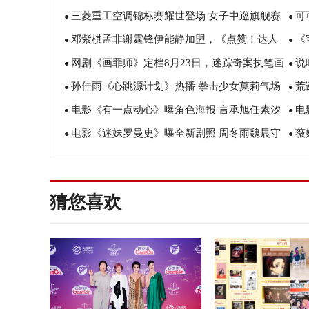
三菱重工空调锦标赛耀世登场 女子中巡旗舰赛
可
级再现经典诞生历程
●
●
邓紫棋孟非谢霆锋伊能静加盟，《点赞！达人
《
前辈与新秀交相辉映
今日
●
●
网剧《画罪师》定档8月23日，迷踪奇案执笔画
说
秀》全新升级为梦想点赞
人 
●
●
孙佳雨《心跳源计划》热播 拳击少女莫莉气场
荒
魂
Rap
●
●
电影《有一点动心》曝角色海报 言承旭任素汐
电
全开
●
●
电影《迷妹罗曼史》曝全新剧照 周冬雨魏晨守
薇
指尖接触引“动心”
起重
●
●
护心底的秘密
十位
猜您喜欢