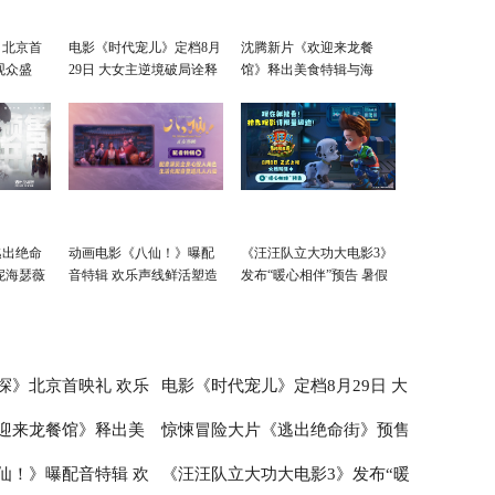
》北京首
电影《时代宠儿》定档8月
沈腾新片《欢迎来龙餐
观众盛
29日 大女主逆境破局诠释
馆》释出美食特辑与海
爱与宽恕
报 烟火气中见人情温暖
逃出绝命
动画电影《八仙！》曝配
《汪汪队立大功大电影3》
妮海瑟薇
音特辑 欢乐声线鲜活塑造
发布“暖心相伴”预告 暑假
凡人八仙群像
亲子观影首选
探》北京首映礼 欢乐
电影《时代宠儿》定档8月29日 大
迎来龙餐馆》释出美
惊悚冒险大片《逃出绝命街》预售
赞：“夯！”
女主逆境破局诠释爱与宽恕
仙！》曝配音特辑 欢
《汪汪队立大功大电影3》发布“暖
 烟火气中见人情温暖
开启 安妮海瑟薇直面恐龙围猎