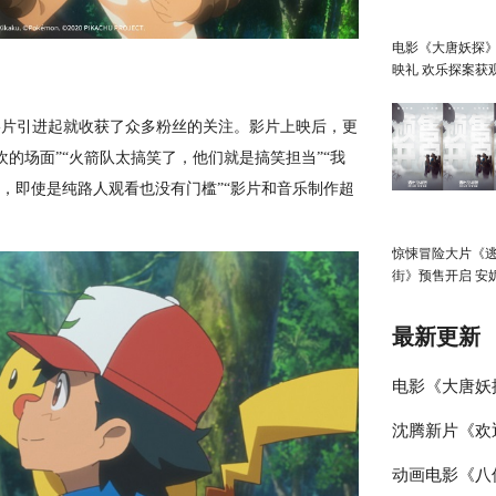
电影《大唐妖探
映礼 欢乐探案获
赞：“夯！”
影片引进起就收获了众多粉丝的关注。影片上映后，更
的场面”“火箭队太搞笑了，他们就是搞笑担当”“我
，即使是纯路人观看也没有门槛”“影片和音乐制作超
惊悚冒险大片《
街》预售开启 安
直面恐龙围猎
最新更新
电影《大唐妖
沈腾新片《欢
探案获观众盛
动画电影《八
食特辑与海报