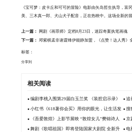
《宝可梦：皮卡丘和可可的冒险》电影由矢岛哲生执导，富
美、三木真一郎、犬山犬子配音，正在热映中。这场全新的
上一篇：
网剧《画罪师》定档8月23日，迷踪奇案执笔画魂
下一篇：
邓紫棋孟非谢霆锋伊能静加盟，《点赞！达人秀》
标签：
分享到
相关阅读
编剧李桃入围第29届白玉兰奖 《装腔启示录》
追
●
●
小红书《618薯你会买》用你的眼光，让生活发
搜
视角新颖获认可
频6
●
●
《吾爱敦煌》上影节展映 “敦煌女儿”樊锦诗人
京
光
科普
●
●
舞剧《歌唱祖国》即将登陆国家大剧院 全新升
电
生经历感动全场
亮相
●
●