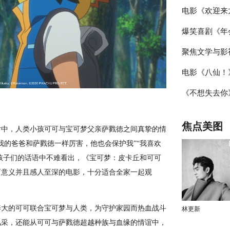
电影《欢迎来
乐声线鲜活塑
爆笑喜剧《年
日 文牧野沈
聚焦文学与影
站路演顺利举
电影《八仙！
届“中子星·
活走心输出
《不想失去你》
主创与观众互
潜力榜”在盐
祎曈演绎平凡
焦点美图
片中，人类小孩可可与宝可梦父亲萨戮徳之间真挚的情
我的爸爸和萨戮徳一样厉害，他也会保护我”“我喜欢
从孩子们的话语中不难看出，《宝可梦：皮卡丘和可可
育意义并且感人至深的电影，十分适合全家一起观
养大的可可联合宝可梦与人类，为守护家园而热血战斗
林更新
风采，还能从可可与萨戮德超越种族与血缘的情谊中，