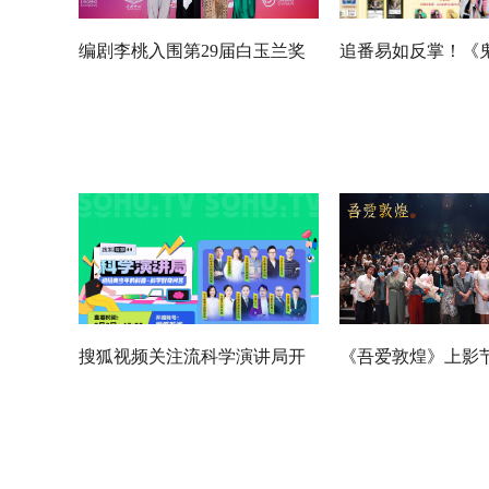
编剧李桃入围第29届白玉兰奖
追番易如反掌！《鬼
《装腔启示录》视角新颖获认
训练篇》腾讯视频6
可
搜狐视频关注流科学演讲局开
《吾爱敦煌》上影节
启好奇问答 暑期科普直播解惑
女儿”樊锦诗人生