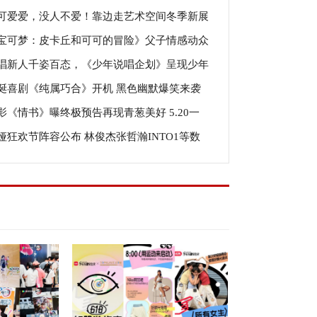
可爱爱，没人不爱！靠边走艺术空间冬季新展
宝可梦：皮卡丘和可可的冒险》父子情感动众
开票
唱新人千姿百态，《少年说唱企划》呈现少年
口碑制霸势不可挡
诞喜剧《纯属巧合》开机 黑色幽默爆笑来袭
per群像
影《情书》曝终极预告再现青葱美好 5.20一
娅狂欢节阵容公布 林俊杰张哲瀚INTO1等数
温唯美极致暗恋
明星倾情加盟