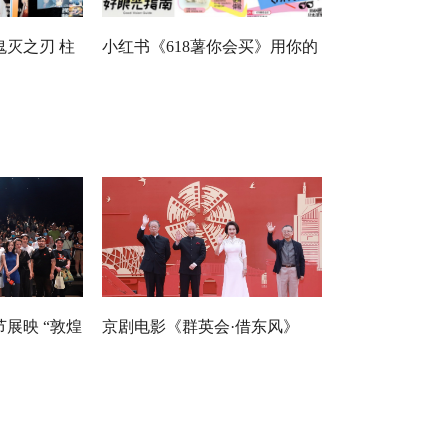
灭之刃 柱
小红书《618薯你会买》用你的
月22日开播
眼光，让生活发光
展映 “敦煌
京剧电影《群英会·借东风》
经历感动全场
《文姬归汉》剧组 亮相北京国
际电影节红毯仪式