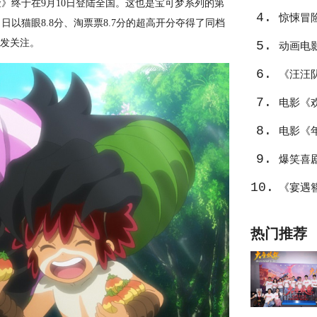
》终于在9月10日登陆全国。这也是宝可梦系列的第
4.
温暖
惊悚冒
以猫眼8.8分、淘票票8.7分的超高开分夺得了同档
引发关注。
5.
动画电
6.
《汪汪
7.
选
电影《
8.
中东
电影《
9.
不止
爆笑喜
10.
笑整活
《宴遇
热门推荐