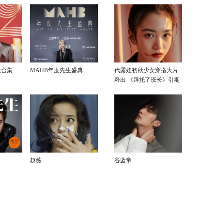
毯合集
MAHB年度先生盛典
代露娃初秋少女穿搭大片
释出 《拜托了班长》引期
待
赵薇
谷蓝帝