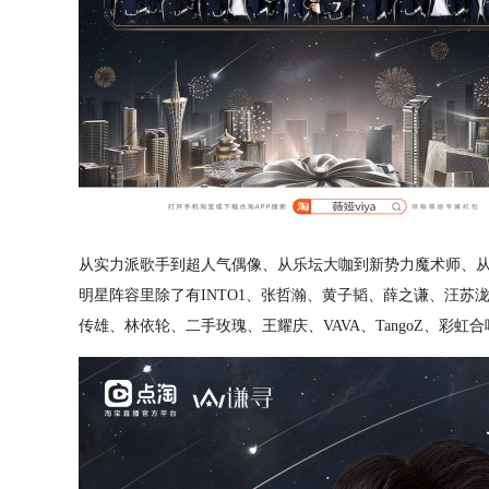
从实力派歌手到超人气偶像、从乐坛大咖到新势力魔术师、
明星阵容里除了有INTO1、张哲瀚、黄子韬、薛之谦、汪
传雄、林依轮、二手玫瑰、王耀庆、VAVA、TangoZ、彩