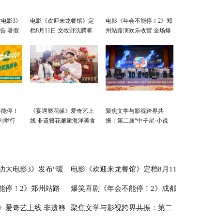
电影3》
电影《欢迎来龙餐馆》定
电影《年会不能停！2》郑
告 暑假
档8月11日 文牧野沈腾蒋
州站路演欢乐收官 全场爆
奇明带中餐闯中东
笑不停共鸣不止
不能停！
《宴遇簪花缘》爱奇艺上
聚焦文学与影视跨界共
利举行
线 非遗簪花邂逅海洋美食
振：第二届“中子星·小说
整活走心
月报影视改编价值潜力
榜”在盐城揭晓
功大电影3》发布“暖
电影《欢迎来龙餐馆》定档8月11
能停！2》郑州站路
爆笑喜剧《年会不能停！2》成都
 暑假亲子观影首选
日 文牧野沈腾蒋奇明带中餐闯中东
》爱奇艺上线 非遗簪
聚焦文学与影视跨界共振：第二
全场爆笑不停共鸣不止
站路演顺利举行 张若昀白客爆笑整