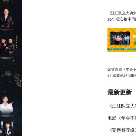
《汪汪队立大功大
发布“暖心相伴”预
亲子观影首选
爆笑喜剧《年会
2》成都站路演顺
张若昀白客爆笑
输出
最新更新
《汪汪队立大
电影《年会不
心相伴”预告
《宴遇簪花缘
演欢乐收官 