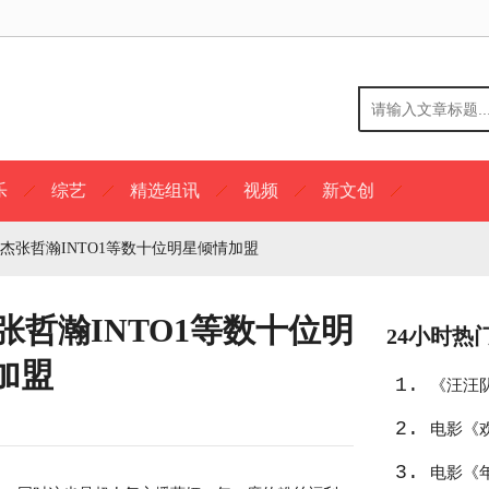
乐
综艺
精选组讯
视频
新文创
杰张哲瀚INTO1等数十位明星倾情加盟
张哲瀚INTO1等数十位明
24小时热
加盟
1.
《汪汪
2.
选
电影《
3.
中东
电影《