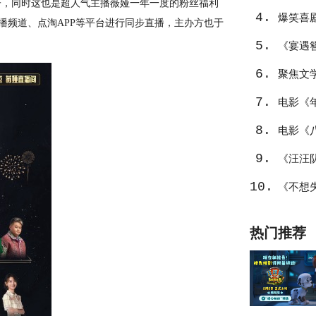
日子，同时这也是超人气主播薇娅一年一度的粉丝福利
4.
不止
爆笑喜
宝直播频道、点淘APP等平台进行同步直播，主办方也于
5.
笑整活
《宴遇
6.
聚焦文
7.
值潜力
电影《
8.
幕后创
电影《
9.
喜
《汪汪
10.
爆棚
《不想
热门推荐