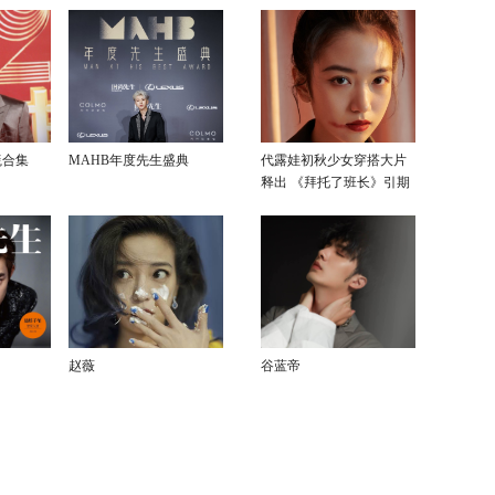
毯合集
MAHB年度先生盛典
代露娃初秋少女穿搭大片
释出 《拜托了班长》引期
待
赵薇
谷蓝帝