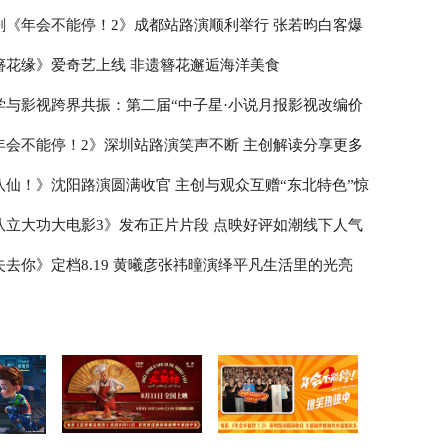
剧《年会不能停！2》成都站路演顺利举行 张若昀白客爆
走心输出
簪花缘》爱奇艺上线 非遗簪花邂逅海洋美食
学与影视跨界共振：第二届“中子星·小说月报影视改编价
榜”在盐城揭晓
年会不能停！2》深圳站路演笑声不断 主创解读分享更多
作
八仙！》沈阳路演圆满收官 主创与观众互赠“东北特色”惊
队立大功大电影3》发布正片片段 点映好评如潮线下人气
失去你》定档8.19 黄曦彦张祎曈演绎平凡生活里的光亮