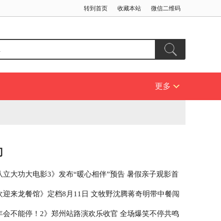
转到首页
收藏本站
微信二维码
更多
门
队立大功大电影3》发布“暖心相伴”预告 暑假亲子观影首
欢迎来龙餐馆》定档8月11日 文牧野沈腾蒋奇明带中餐闯
年会不能停！2》郑州站路演欢乐收官 全场爆笑不停共鸣