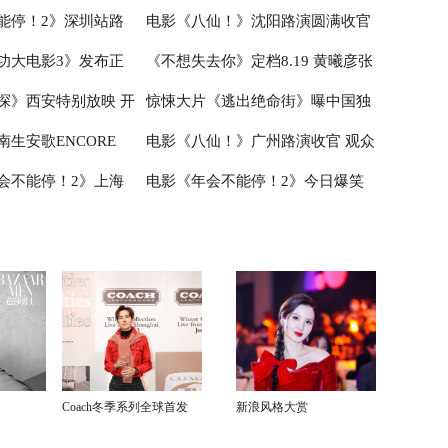
能停！2》深圳站路
电影《八仙！》沈阳路演圆满收官
食
届“中子星·小说月报影视改编价值
活走心输出
功大电影3》发布正
《不想失去你》定档8.19 黄曦彦张
主创解读分享更多幕后
主创与观众互赠“东北特色”惊喜
潜力榜”在盐城揭晓
探》西安特别放映 开
惊悚大片《逃出绝命街》曝中国独
好评如潮线下人气爆棚
祎曈演绎平凡生活里的光亮
生安歌ENCORE
电影《八仙！》广州路演收官 观众
奇幻冒险！
家海报 恐龙步步紧逼压迫感拉满
会不能停！2》上海
电影《年会不能停！2》今日爆笑
追思会今早举行
热情高涨主创收获“粤”式惊喜
成 花式整活走心互动
上映 杭州站路演抽象整活不能停
Coach冬季系列全球首发
新浪风格大赏