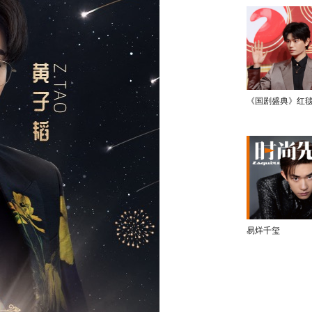
《国剧盛典》红
易烊千玺