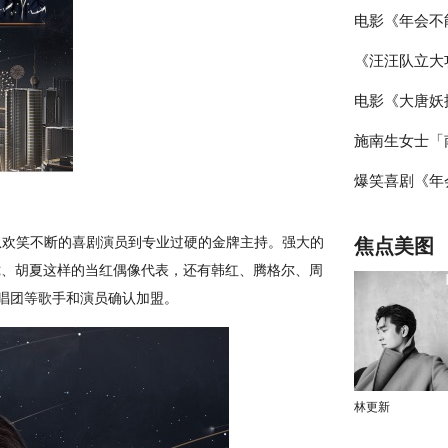
电影《年会不
花邂逅海洋美
《汪汪队立大
演笑声不断 
电影《大唐妖
片片段 点映
创作
施南生女士「南
启古城合家欢
爆笑喜剧《年
NANSUN」
站路演圆满完
从欢笑不断的喜剧演员到专业过硬的金牌主持。强大的
焦点美图
有笑有料
苏泷、胡夏这样的当红偶像代表，还有韩红、腾格尔、周
虹合唱团等歌手和演员确认加盟。
林更新